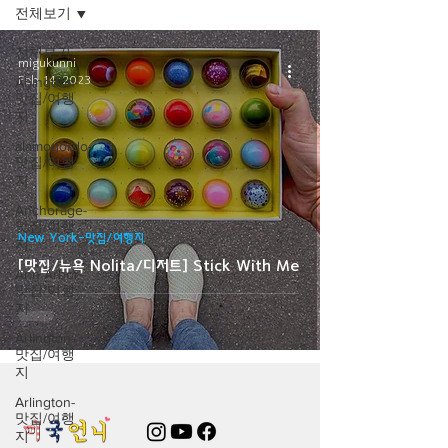
전체보기
전체보기
migukunni
Feb 14, 2023
Abingdon-
맛집/여행
지
alamogordo-
맛집/여행
지
Anchorage-
맛집/여행
New York-맛집/여행지
지
[맛집/뉴욕 Nolita/디저트] Stick With Me
Ann Arbor-
맛집/여행
지
Arlington-
맛집/여행
지
Arlington-
맛집/여행
지