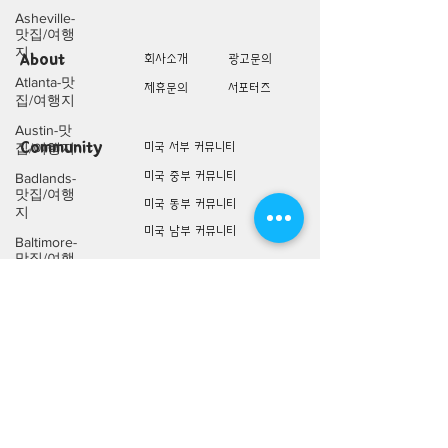
Asheville-
맛집/여행
지
About
회사소개
광고문의
Atlanta-맛
제휴문의
서포터즈
집/여행지
Austin-맛
Community
미국 서부 커뮤니티
집/여행지
미국 중부 커뮤니티
Badlands-
맛집/여행
미국 동부 커뮤니티
지
미국 남부 커뮤니티
Baltimore-
맛집/여행
지
미국 생활정보
Living
미국 대나무숲
Bar
Harbor-맛
구인/구직/취업정보
집/여행지
미국 행사/모임/소식
Baraboo-맛
전문가 Q&A
집/여행지
Big Bend-
맛집/여행
미국 여행지
Lifestyle