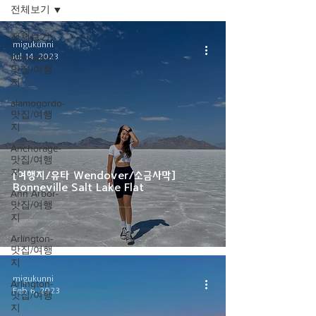
전체보기
전체보기
migukunni
Jul 14, 2023
Abingdon-
맛집/여행
지
alamogordo-
맛집/여행
지
Anchorage-
맛집/여행
지
[여행지/유타 Wendover/소금사막]
Bonneville Salt Lake Flat
Ann Arbor-
맛집/여행
지
Arlington-
맛집/여행
지
migukunni
Arlington-
Feb 6, 2023
맛집/여행
지