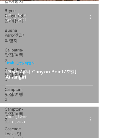
집/여행지
Bryce
young kwon
Canyon-맛
Sep 7, 2021
집/여행지
Buena
Park-맛집/
여행지
Calipatria-
맛집/여행
지
Utah-맛집/여행지
Cambridge-
[여행지/유타 Canyon Point/호텔]
맛집/여행
Amangiri
지
Campton-
맛집/여행
지
Campton-
맛집/여행
young kwon
지
Jul 31, 2021
Cascade
Locks-맛