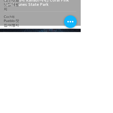
[여행지/유타 Kanab/사막] Coral Pink
Cincinnati-
Sand Dunes State Park
맛집/여행
지
Cochiti
Pueblo-맛
집/여행지
Columbus-
맛집/여행
megookunni
지
Jun 1, 2020
Coral
Gables-맛
집/여행지
Corpus
Christi-맛
집/여행지
Utah-맛집/여행지
Costa
[여행지/유타 Castle Valley 근교/국립공원]
Mesa-맛집/
Arches National Park
여행지
Covington-
맛집/여행
지