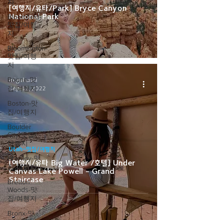
지
[여행지/유타/Park] Bryce Canyon
National Park
Bloomfield-
맛집/여행
지
Bloomington-
맛집/여행
지
Boone-맛
migukunni
집/여행지
Sep 12, 2022
Boston-맛
집/여행지
Boulder
City-맛집/
여행지
Utah-맛집/여행지
Brawley-맛
[여행지/유타 Big Water /호텔] Under
집/여행지
Canvas Lake Powell - Grand
Staircase
Bretton
Woods-맛
집/여행지
Bronx-맛