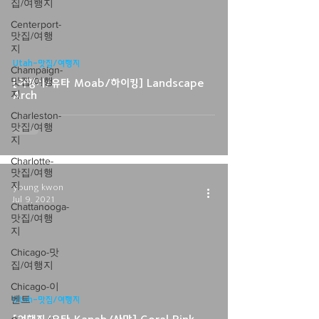
집/여행지
Centerport-
맛집/여행
video
지
Utah-맛집/여행지
Champaign-
맛집/여행
[여행지/유타 Moab/하이킹] Landscape
지
Arch
Charleston-
맛집/여행
지
Charlotte-
맛집/여행
지
young kwon
Jul 9, 2021
Chattanooga-
맛집/여행
지
Chicago-맛
집/여행지
video
Chicago-이
벤트
Utah-맛집/여행지