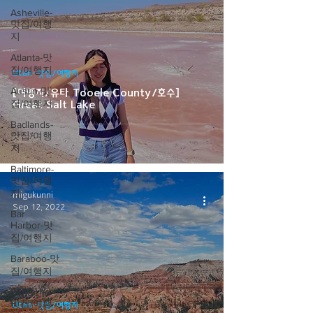
Asheville-
맛집/여행
지
Atlanta-맛
집/여행지
Utah-맛집/여행지
Austin-맛
[여행지/유타 Tooele County/호수]
집/여행지
Great Salt Lake
Badlands-
맛집/여행
지
Baltimore-
맛집/여행
지
migukunni
Sep 12, 2022
Bar
Harbor-맛
집/여행지
Baraboo-맛
집/여행지
Big Bend-
맛집/여행
Utah-맛집/여행지