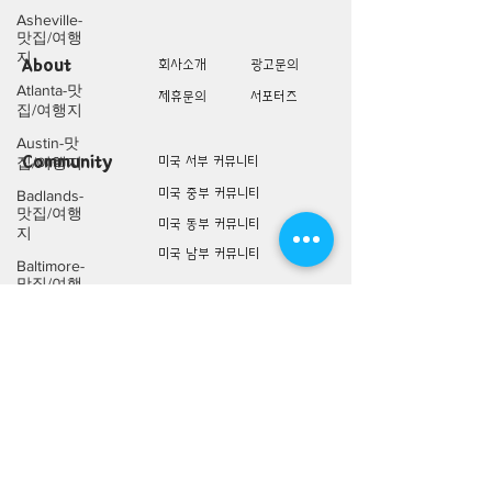
Asheville-
맛집/여행
지
About
회사소개
광고문의
Atlanta-맛
제휴문의
서포터즈
집/여행지
Austin-맛
Community
미국 서부 커뮤니티
집/여행지
미국 중부 커뮤니티
Badlands-
맛집/여행
미국 동부 커뮤니티
지
미국 남부 커뮤니티
Baltimore-
맛집/여행
지
미국 생활정보
Living
미국 대나무숲
Bar
Harbor-맛
구인/구직/취업정보
집/여행지
미국 행사/모임/소식
Baraboo-맛
전문가 Q&A
집/여행지
Big Bend-
맛집/여행
미국 여행지
Lifestyle