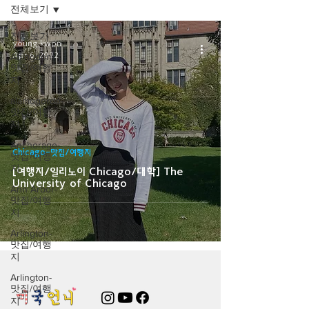
전체보기
전체보기
young kwon
Apr 6, 2022
Abingdon-
맛집/여행
지
alamogordo-
맛집/여행
지
Anchorage-
Chicago-맛집/여행지
맛집/여행
지
[여행지/일리노이 Chicago/대학] The
University of Chicago
Ann Arbor-
맛집/여행
지
Arlington-
맛집/여행
지
Arlington-
맛집/여행
지