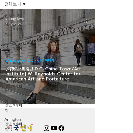
전체보기
전체보기
young kwon
May 8, 2022
Abingdon-
맛집/여행
지
alamogordo-
맛집/여행
지
Washington D.C.-맛집/여행지
Anchorage-
맛집/여행
[여행지/워싱턴 D.C. China Town/Art
지
institute] W. Reynolds Center for
American Art and Portaiture
Ann Arbor-
맛집/여행
지
Arlington-
맛집/여행
지
Arlington-
맛집/여행
지