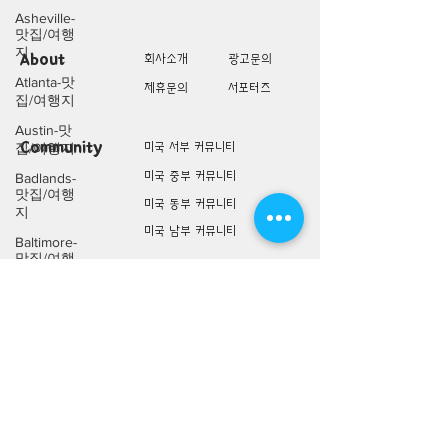
Asheville-
맛집/여행
지
About
회사소개
광고문의
Atlanta-맛
제휴문의
서포터즈
집/여행지
Austin-맛
Community
미국 서부 커뮤니티
집/여행지
미국 중부 커뮤니티
Badlands-
맛집/여행
미국 동부 커뮤니티
지
미국 남부 커뮤니티
Baltimore-
맛집/여행
지
미국 생활정보
Living
미국 대나무숲
Bar
Harbor-맛
구인/구직/취업정보
집/여행지
미국 행사/모임/소식
Baraboo-맛
전문가 Q&A
집/여행지
Big Bend-
맛집/여행
미국 여행지
Lifestyle