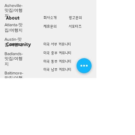
Asheville-
맛집/여행
지
About
회사소개
광고문의
Atlanta-맛
제휴문의
서포터즈
집/여행지
Austin-맛
Community
미국 서부 커뮤니티
집/여행지
미국 중부 커뮤니티
Badlands-
맛집/여행
미국 동부 커뮤니티
지
미국 남부 커뮤니티
Baltimore-
맛집/여행
지
미국 생활정보
Living
미국 대나무숲
Bar
Harbor-맛
구인/구직/취업정보
집/여행지
미국 행사/모임/소식
Baraboo-맛
전문가 Q&A
집/여행지
Big Bend-
맛집/여행
미국 여행지
Lifestyle