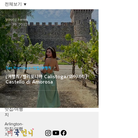
전체보기
전체보기
young kwon
Jan 29, 2022
Abingdon-
맛집/여행
지
alamogordo-
맛집/여행
지
Anchorage-
San Francisco-맛집/여행지
맛집/여행
지
[여행지/캘리포니아 Calistoga/와이너리]
Castello di Amorosa
Ann Arbor-
맛집/여행
지
Arlington-
맛집/여행
지
Arlington-
맛집/여행
지