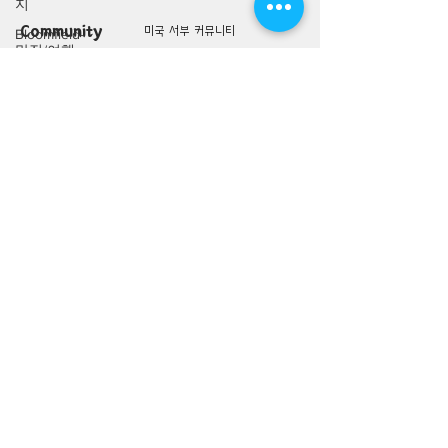
지
Community
미국 서부 커뮤니티
Bloomfield-
맛집/여행
미국 중부 커뮤니티
지
미국 동부 커뮤니티
Bloomington-
맛집/여행
미국 남부 커뮤니티
지
미국 생활정보
Boone-맛
Living
집/여행지
미국 대나무숲
Boston-맛
구인/구직/취업정보
집/여행지
미국 행사/모임/소식
Boulder
전문가 Q&A
City-맛집/
여행지
미국 여행지
Brawley-맛
Lifestyle
집/여행지
미국 맛집 Top 100
Bretton
미국 여행상품
Woods-맛
미국 여행 동행 찾기
집/여행지
미국 여행 후기
Bronx-맛