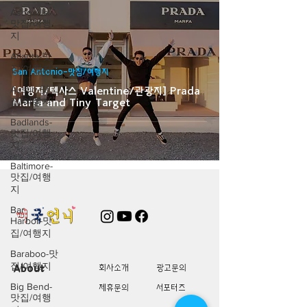
Asheville-
맛집/여행
지
Atlanta-맛
집/여행지
San Antonio-맛집/여행지
Austin-맛
[여행지/텍사스 Valentine/관광지] Prada
집/여행지
Marfa and Tiny Target
Badlands-
맛집/여행
지
Baltimore-
맛집/여행
지
Bar
Harbor-맛
집/여행지
Baraboo-맛
집/여행지
About
회사소개
광고문의
Big Bend-
제휴문의
서포터즈
맛집/여행