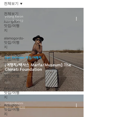
전체보기
전체보기
young kwon
May 8, 2022
Abingdon-
맛집/여행
지
alamogordo-
맛집/여행
지
Anchorage-
San Antonio-맛집/여행지
맛집/여행
지
[여행지/텍사스 Marfa/Museum] The
Chinati Foundation
Ann Arbor-
맛집/여행
지
Arlington-
맛집/여행
지
megookunni
Arlington-
Nov 25, 2020
맛집/여행
지