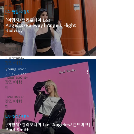
Hoboken-
맛집/여행
LA-맛집/여행지
지
[여행지/캘리포니아 Los
Honolulu-
Angeles/Railway] Angels Flight
맛집/여행
Railway
지
Houston-맛
집/여행지
Hurricane-
맛집/여행
지
young kwon
Jun 12, 2022
Indianapolis-
맛집/여행
지
Inverness-
맛집/여행
지
Iowa City-
LA-맛집/여행지
맛집/여행
[여행지/캘리포니아 Los Angeles/랜드마크]
지
Paul Smith