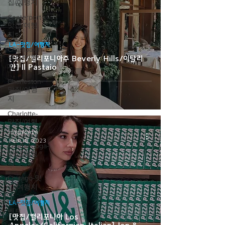
집/여행지
Centerport-
맛집/여행
지
LA-맛집/여행지
Champaign-
맛집/여행
[맛집/캘리포니아주 Beverly Hills/이탈리
지
안] Il Pastaio
Charleston-
맛집/여행
지
Charlotte-
맛집/여행
지
migukunni
Feb 10, 2023
Chattanooga-
맛집/여행
지
Chicago-맛
집/여행지
Chicago-이
LA-맛집/여행지
벤트
[맛집/캘리포니아 Los