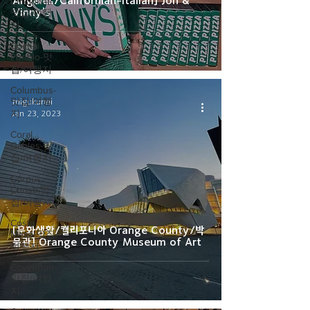
Angeles/Californian-Italian] Jon &
Cincinnati-
Vinny's
맛집/여행
지
Cochiti
Pueblo-맛
집/여행지
Columbus-
맛집/여행
migukunni
지
Jan 23, 2023
Coral
Gables-맛
집/여행지
Corpus
Christi-맛
집/여행지
Costa
[문화생활/캘리포니아 Orange County/박
Mesa-맛집/
물관] Orange County Museum of Art
여행지
Covington-
맛집/여행
지