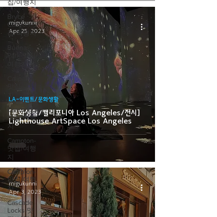
집/여행지
Bryce
migukunni
Canyon-맛
Apr 25, 2023
집/여행지
Buena
Park-맛집/
여행지
Calipatria-
맛집/여행
지
LA-이벤트/문화생활
Cambridge-
[문화생활/캘리포니아 Los Angeles/전시]
맛집/여행
Lighthouse ArtSpace Los Angeles
지
Campton-
맛집/여행
지
Campton-
맛집/여행
migukunni
지
Apr 3, 2023
Cascade
Locks-맛