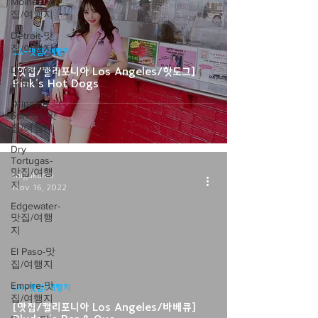
Moines-맛
집/여행지
Detroit-맛
집/여행지
LA-맛집/여행지
Doral-맛집/
[맛집/캘리포니아 Los Angeles/핫도그]
여행지
Pink's Hot Dogs
Dripping
Springs-맛
집/여행지
Dry
Tortugas-
맛집/여행
migukunni
지
Nov 16, 2022
Edgewater-
맛집/여행
지
El Paso-맛
집/여행지
video
Empire-맛
LA-맛집/여행지
집/여행지
[맛집/캘리포니아 Los Angeles/바베큐]