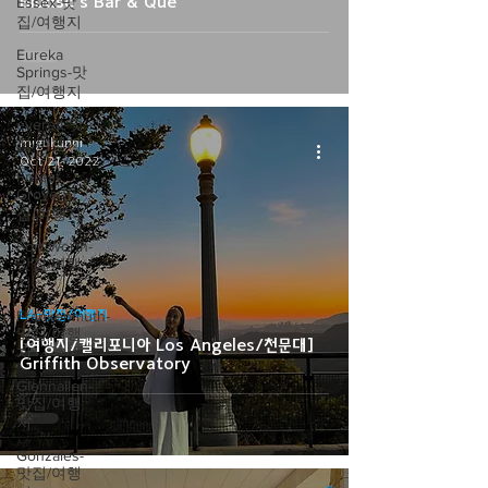
Bludso's Bar & Que
Essex-맛
집/여행지
Eureka
Springs-맛
집/여행지
everett-맛
집/여행지
migukunni
Oct 21, 2022
Forest
Grove-맛
집/여행지
Fort Worth-
맛집/여행
지
Frankenmuth-
LA-맛집/여행지
맛집/여행
[여행지/캘리포니아 Los Angeles/천문대]
지
Griffith Observatory
Glennallen-
맛집/여행
지
Gonzales-
맛집/여행