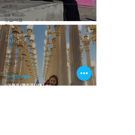
Irvine-맛집/
여행지
Isle Royale-
맛집/여행
지
Jemez
young kwon
Springs-맛
Jun 12, 2022
집/여행지
Joshua
Tree-맛집/
여행지
Joshua
LA-맛집/여행지
Tree-맛집/
여행지
[여행지/캘리포니아 Los
Angeles/Museum ] Los Angeles
Kanab-맛
County Museum of Art
집/여행지
Kearny-맛
집/여행지
Kelso-맛집/
여행지
young kwon