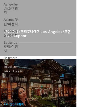
Asheville-
맛집/여행
지
video
Atlanta-맛
집/여행지
Austin-맛
[레스토랑/캘리포니아주 Los Angeles/프렌
집/여행지
치] Camphor
Badlands-
맛집/여행
지
Baltimore-
맛집/여행
지
migukunni
May 13, 2023
Bar
Harbor-맛
집/여행지
Baraboo-맛
집/여행지
Big Bend-
맛집/여행
LA-맛집/여행지