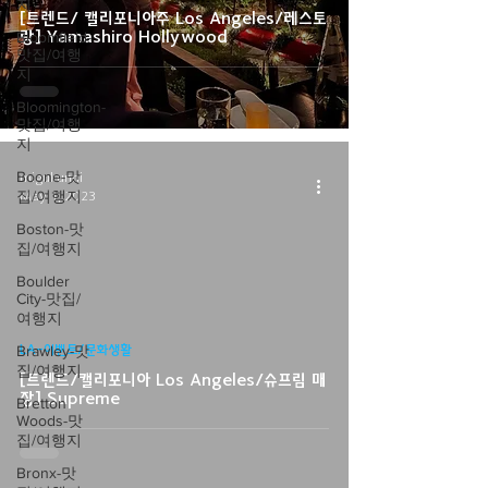
지
[트렌드/ 캘리포니아주 Los Angeles/레스토
랑] Yamashiro Hollywood
Bloomfield-
맛집/여행
지
Bloomington-
맛집/여행
지
Boone-맛
migukunni
집/여행지
May 1, 2023
Boston-맛
집/여행지
Boulder
City-맛집/
video
여행지
Brawley-맛
LA-이벤트/문화생활
집/여행지
[트렌드/캘리포니아 Los Angeles/슈프림 매
장] Supreme
Bretton
Woods-맛
집/여행지
Bronx-맛