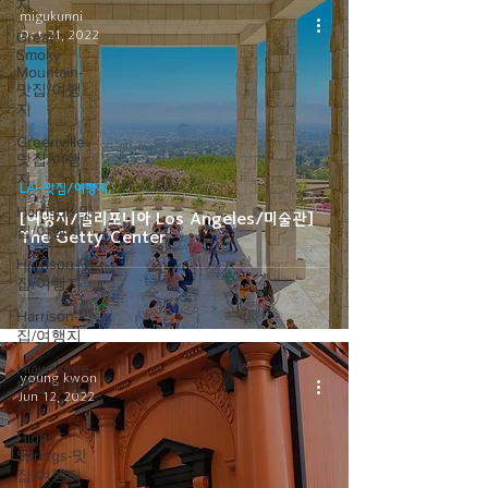
지
migukunni
Oct 21, 2022
Great
Smoky
Mountain-
맛집/여행
지
Greenville-
맛집/여행
지
LA-맛집/여행지
Harrison-맛
[여행지/캘리포니아 Los Angeles/미술관]
집/여행지
The Getty Center
Harrison-맛
집/여행지
Harrison-맛
집/여행지
Hiawassee-
young kwon
맛집/여행
Jun 12, 2022
지
High
Springs-맛
집/여행지