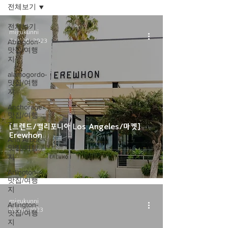
전체보기
전체보기
migukunni
Oct 20, 2023
Abingdon-
맛집/여행
지
alamogordo-
맛집/여행
지
Anchorage-
맛집/여행
지
[트렌드/캘리포니아 Los Angeles/마켓]
Erewhon
Ann Arbor-
맛집/여행
지
Arlington-
맛집/여행
지
migukunni
Arlington-
Jul 20, 2023
맛집/여행
지