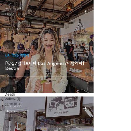
Crater
Lake-맛집/
migukunni
여행지
Dec 9, 2022
Crystal
Mountain-
맛집/여행
지
Cuyahoga
Valley-맛
집/여행지
LA-맛집/여행지
Dallas-맛
[맛집/캘리포니아 Los Angeles/이탈리아]
집/여행지
Bestia
Death
Valley-맛
집/여행지
Death
Valley-맛
집/여행지
migukunni
Nov 25, 2022
Denver-맛
집/여행지
Des