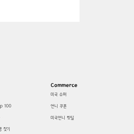
지
Boulder City-맛집/여행지
맛집/여행지
여행지
Campton-맛집/여행지
Commerce
미국 슈퍼
p 100
언니 쿠폰
품
미국언니 핫딜
행 찾기