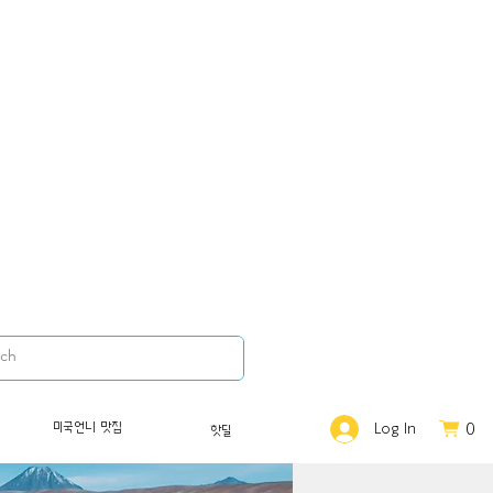
0
미국언니 맛집
Log In
핫딜