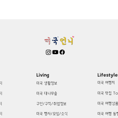
mington-맛집/여행지
Boone-맛집/여행지
Boston-맛집/여행
on Woods-맛집/여행지
Bronx-맛집/여행지
Bryce Canyon-
patria-맛집/여행지
Cambridge-맛집/여행지
Campton-맛집/
Centerport-맛집/여행지
Living
Lifestyle
미국 여행지
티
미국 생활정보
미국 맛집 To
티
미국 대나무숲
미국 여행상
티
구인/구직/취업정보
티
미국 행사/모임/소식
미국 여행 동