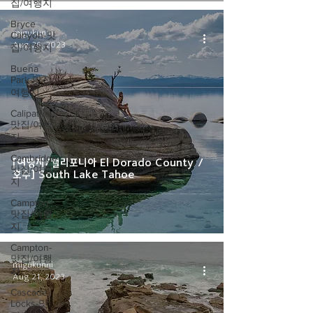
집/여행지
Bryce
migukunni
Canyon-맛
Aug 26, 2023
집/여행지
Buena
Park-맛집/
여행지
Calipatria-
맛집/여행
지
Cambridge-
[여행지/캘리포니아 El Dorado County /
맛집/여행
호수] South Lake Tahoe
지
Campton-
맛집/여행
지
Campton-
맛집/여행
migukunni
지
Aug 21, 2023
Cascade
Locks-맛