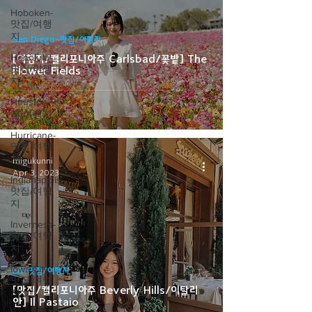
Hoboken-
맛집/여행
지
San Diego-맛집/여행지
Honolulu-
[여행지/캘리포니아주 Carlsbad/꽃밭] The
맛집/여행
Flower Fields
지
Houston-맛
집/여행지
Hurricane-
맛집/여행
지
migukunni
Apr 3, 2023
Indianapolis-
맛집/여행
지
Inverness-
맛집/여행
지
Iowa City-
LA-맛집/여행지
맛집/여행
[맛집/캘리포니아주 Beverly Hills/이탈리
지
안] Il Pastaio