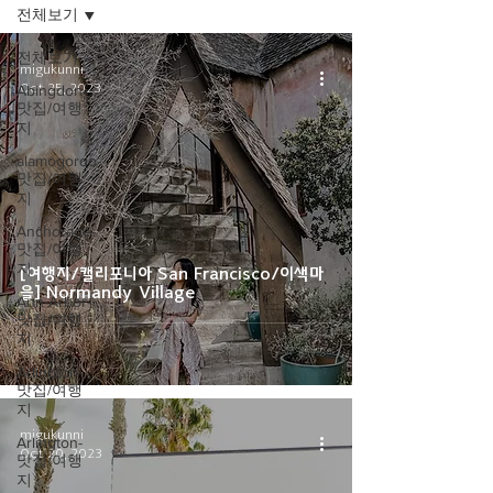
전체보기
전체보기
migukunni
Oct 25, 2023
Abingdon-
맛집/여행
지
alamogordo-
맛집/여행
지
Anchorage-
맛집/여행
지
[여행지/캘리포니아 San Francisco/이색마
을] Normandy Village
Ann Arbor-
맛집/여행
지
Arlington-
맛집/여행
지
migukunni
Arlington-
Oct 20, 2023
맛집/여행
지