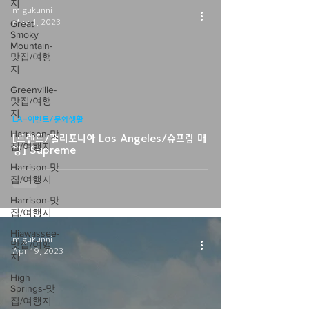
지
migukunni
May 1, 2023
Great
Smoky
Mountain-
맛집/여행
지
Greenville-
video
맛집/여행
지
LA-이벤트/문화생활
Harrison-맛
[트렌드/캘리포니아 Los Angeles/슈프림 매
집/여행지
장] Supreme
Harrison-맛
집/여행지
Harrison-맛
집/여행지
Hiawassee-
migukunni
맛집/여행
Apr 19, 2023
지
High
Springs-맛
집/여행지