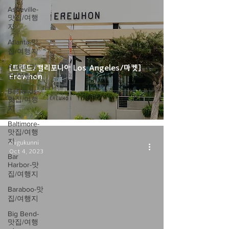
Asheville-
맛집/여행
지
Atlanta-맛
집/여행지
Austin-맛
[트렌드/캘리포니아 Los Angeles/마켓]
집/여행지
Erewhon
Badlands-
맛집/여행
지
Baltimore-
맛집/여행
지
migukunni
Oct 4, 2023
Bar
Harbor-맛
집/여행지
Baraboo-맛
집/여행지
video
Big Bend-
맛집/여행