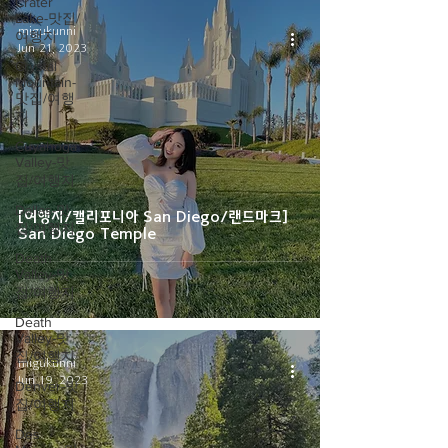
Crater
Lake-맛집/
migukunni
여행지
Jun 21, 2023
Crystal
Mountain-
맛집/여행
지
Cuyahoga
Valley-맛
집/여행지
Dallas-맛
[여행지/캘리포니아 San Diego/랜드마크]
집/여행지
San Diego Temple
Death
Valley-맛
집/여행지
Death
Valley-맛
집/여행지
migukunni
Jun 19, 2023
Denver-맛
집/여행지
Des