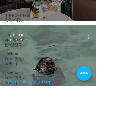
Irvine-맛집/
여행지
Isle Royale-
맛집/여행
지
Jemez
migukunni
Springs-맛
Mar 18, 2023
집/여행지
Joshua
Tree-맛집/
여행지
Joshua
Tree-맛집/
San Francisco-맛집/여행지
여행지
[여행지/캘리포니아 Carmel/바다] Point
Kanab-맛
Lobos State Natural Reserve
집/여행지
Kearny-맛
집/여행지
Kelso-맛집/
여행지
migukunni