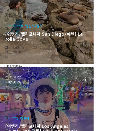
집/여행지
Centerport-
맛집/여행
지
San Diego-맛집/여행지
Champaign-
맛집/여행
[여행지/캘리포니아 San Diego/해변] La
지
Jolla Cove
Charleston-
맛집/여행
지
Charlotte-
맛집/여행
지
migukunni
Aug 4, 2023
Chattanooga-
맛집/여행
지
Chicago-맛
집/여행지
Chicago-이
LA-맛집/여행지
벤트
[여행지/캘리포니아 Los Angeles