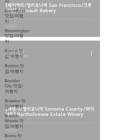
지
[베이커리/캘리포니아 San Francisco/크루
아상] Arsicault Bakery
Bloomfield-
맛집/여행
지
Bloomington-
맛집/여행
지
Boone-맛
migukunni
집/여행지
Sep 8, 2023
Boston-맛
집/여행지
Boulder
City-맛집/
여행지
Brawley-맛
집/여행지
[여행지/캘리포니아 Sonoma County/와이
너리] Bartholomew Estate Winery
Bretton
Woods-맛
집/여행지
Bronx-맛