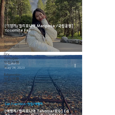
Moines-맛
집/여행지
Detroit-맛
집/여행지
Doral-맛집/
[여행지/캘리포니아 Mariposa /국립공원]
여행지
Yosemite Fall
Dripping
Springs-맛
집/여행지
Dry
Tortugas-
맛집/여행
migukunni
지
May 24, 2023
Edgewater-
맛집/여행
지
El Paso-맛
집/여행지
Empire-맛
San Francisco-맛집/여행지
집/여행지
[여행지/캘리포니아 Tahoma/호수] Ed