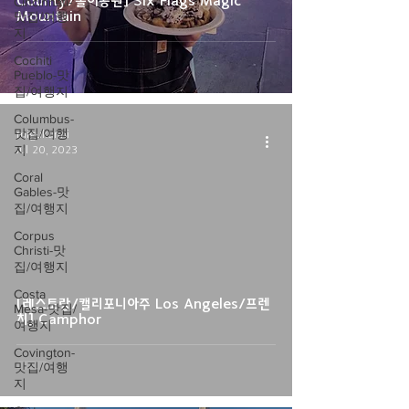
County/놀이공원] Six Flags Magic
Cincinnati-
Mountain
맛집/여행
지
Cochiti
Pueblo-맛
집/여행지
Columbus-
맛집/여행
migukunni
지
Jul 20, 2023
Coral
Gables-맛
집/여행지
Corpus
video
Christi-맛
집/여행지
Costa
[레스토랑/캘리포니아주 Los Angeles/프렌
Mesa-맛집/
치] Camphor
여행지
Covington-
맛집/여행
지