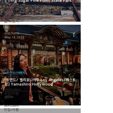
Z'berg Sugar Pine Point State Park
Essex-맛
집/여행지
Eureka
Springs-맛
집/여행지
everett-맛
집/여행지
migukunni
May 13, 2023
Forest
Grove-맛
집/여행지
Fort Worth-
맛집/여행
지
Frankenmuth-
LA-맛집/여행지
맛집/여행
[트렌드/ 캘리포니아주 Los Angeles/레스토
지
랑] Yamashiro Hollywood
Glennallen-
맛집/여행
지
Gonzales-
맛집/여행