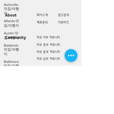
Asheville-
맛집/여행
지
About
회사소개
광고문의
Atlanta-맛
제휴문의
서포터즈
집/여행지
Austin-맛
Community
미국 서부 커뮤니티
집/여행지
미국 중부 커뮤니티
Badlands-
맛집/여행
미국 동부 커뮤니티
지
미국 남부 커뮤니티
Baltimore-
맛집/여행
지
미국 생활정보
Living
미국 대나무숲
Bar
Harbor-맛
구인/구직/취업정보
집/여행지
미국 행사/모임/소식
Baraboo-맛
전문가 Q&A
집/여행지
Big Bend-
맛집/여행
미국 여행지
Lifestyle