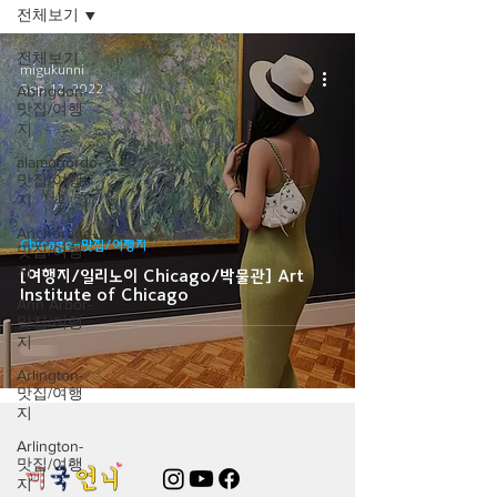
전체보기
전체보기
migukunni
Sep 12, 2022
Abingdon-
맛집/여행
지
alamogordo-
맛집/여행
지
Anchorage-
Chicago-맛집/여행지
맛집/여행
지
[여행지/일리노이 Chicago/박물관] Art
Institute of Chicago
Ann Arbor-
맛집/여행
지
Arlington-
맛집/여행
지
Arlington-
맛집/여행
지