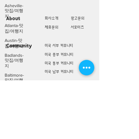
Asheville-
맛집/여행
지
About
회사소개
광고문의
Atlanta-맛
제휴문의
서포터즈
집/여행지
Austin-맛
Community
미국 서부 커뮤니티
집/여행지
미국 중부 커뮤니티
Badlands-
맛집/여행
미국 동부 커뮤니티
지
미국 남부 커뮤니티
Baltimore-
맛집/여행
지
미국 생활정보
Living
미국 대나무숲
Bar
Harbor-맛
구인/구직/취업정보
집/여행지
미국 행사/모임/소식
Baraboo-맛
전문가 Q&A
집/여행지
Big Bend-
맛집/여행
미국 여행지
Lifestyle