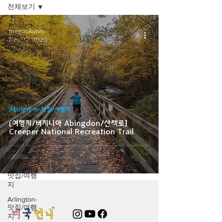
전체보기
전체보기
megookunni
Nov 12, 2020
Abingdon-
맛집/여행
지
alamogordo-
맛집/여행
지
Anchorage-
Abingdon-맛집/여행지
맛집/여행
지
[여행지/버지니아 Abingdon/산책로]
Creeper National Recreation Trail
Ann Arbor-
맛집/여행
지
Arlington-
맛집/여행
지
Arlington-
맛집/여행
지