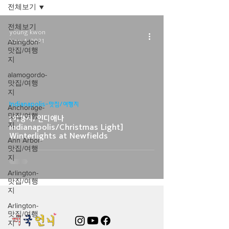
전체보기
전체보기
young kwon
Nov 4, 2021
Abingdon-
맛집/여행
지
alamogordo-
맛집/여행
지
video
Indianapolis-맛집/여행지
Anchorage-
맛집/여행
[여행지/인디애나
지
Indianapolis/Christmas Light]
Winterlights at Newfields
Ann Arbor-
맛집/여행
지
Arlington-
맛집/여행
지
Arlington-
맛집/여행
지