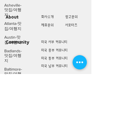
Asheville-
맛집/여행
지
About
회사소개
광고문의
Atlanta-맛
제휴문의
서포터즈
집/여행지
Austin-맛
Community
미국 서부 커뮤니티
집/여행지
미국 중부 커뮤니티
Badlands-
맛집/여행
미국 동부 커뮤니티
지
미국 남부 커뮤니티
Baltimore-
맛집/여행
지
미국 생활정보
Living
미국 대나무숲
Bar
Harbor-맛
구인/구직/취업정보
집/여행지
미국 행사/모임/소식
Baraboo-맛
전문가 Q&A
집/여행지
Big Bend-
맛집/여행
미국 여행지
Lifestyle