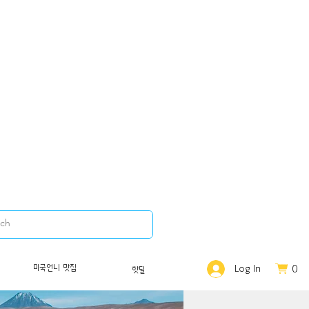
0
미국언니 맛집
Log In
핫딜