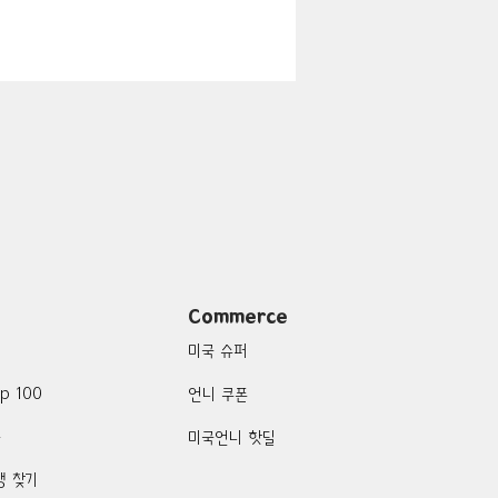
지
Boulder City-맛집/여행지
맛집/여행지
여행지
Campton-맛집/여행지
Commerce
미국 슈퍼
p 100
언니 쿠폰
품
미국언니 핫딜
행 찾기