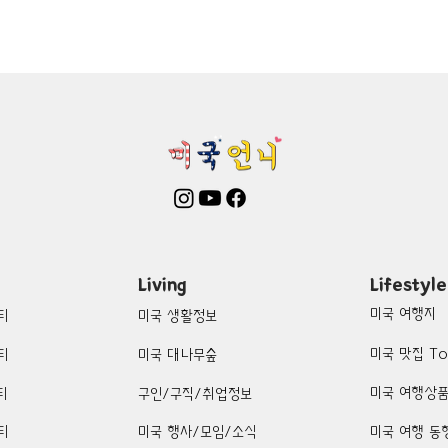
mington-맛집/여행지
Boone-맛집/여행지
Boston-맛집/여행
on Woods-맛집/여행지
Bronx-맛집/여행지
Bryce Canyon-
patria-맛집/여행지
Cambridge-맛집/여행지
Campton-맛집/
Centerport-맛집/여행지
Living
Lifestyle
미국 여행지
티
미국 생활정보
미국 맛집 To
티
미국 대나무숲
미국 여행상
티
구인/구직/취업정보
티
미국 행사/모임/소식
미국 여행 동