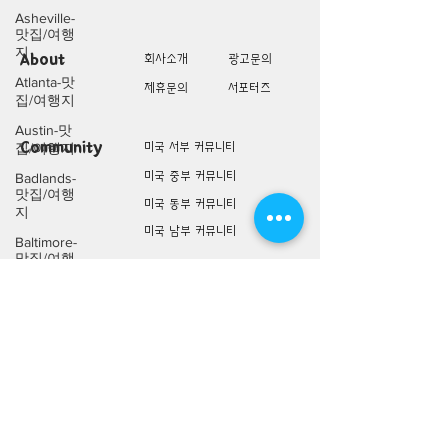
Asheville-
맛집/여행
지
About
회사소개
광고문의
Atlanta-맛
제휴문의
서포터즈
집/여행지
Austin-맛
Community
미국 서부 커뮤니티
집/여행지
미국 중부 커뮤니티
Badlands-
맛집/여행
미국 동부 커뮤니티
지
미국 남부 커뮤니티
Baltimore-
맛집/여행
지
미국 생활정보
Living
미국 대나무숲
Bar
Harbor-맛
구인/구직/취업정보
집/여행지
미국 행사/모임/소식
Baraboo-맛
전문가 Q&A
집/여행지
Big Bend-
맛집/여행
미국 여행지
Lifestyle