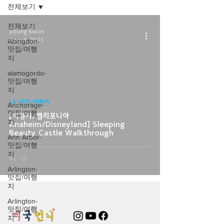
전체보기
전체보기
young kwon
Nov 4, 2021
Abingdon-
맛집/여행
지
alamogordo-
맛집/여행
지
video
LA-맛집/여행지
Anchorage-
맛집/여행
[여행지/캘리포니아
지
Anaheim/Disneyland] Sleeping
Beauty Castle Walkthrough
Ann Arbor-
맛집/여행
지
Arlington-
맛집/여행
지
Arlington-
맛집/여행
지