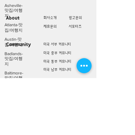
Asheville-
맛집/여행
지
About
회사소개
광고문의
Atlanta-맛
제휴문의
서포터즈
집/여행지
Austin-맛
Community
미국 서부 커뮤니티
집/여행지
미국 중부 커뮤니티
Badlands-
맛집/여행
미국 동부 커뮤니티
지
미국 남부 커뮤니티
Baltimore-
맛집/여행
지
미국 생활정보
Living
미국 대나무숲
Bar
Harbor-맛
구인/구직/취업정보
집/여행지
미국 행사/모임/소식
Baraboo-맛
전문가 Q&A
집/여행지
Big Bend-
맛집/여행
미국 여행지
Lifestyle