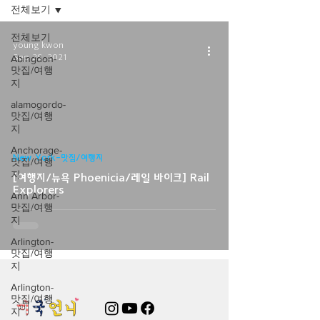
전체보기
전체보기
young kwon
Sep 29, 2021
Abingdon-
맛집/여행
지
alamogordo-
맛집/여행
지
video
Anchorage-
New York-맛집/여행지
맛집/여행
지
[여행지/뉴욕 Phoenicia/레일 바이크] Rail
Explorers
Ann Arbor-
맛집/여행
지
Arlington-
맛집/여행
지
Arlington-
맛집/여행
지