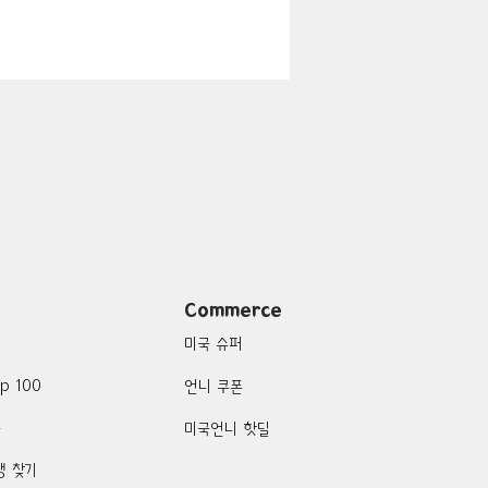
지
Boulder City-맛집/여행지
맛집/여행지
여행지
Campton-맛집/여행지
Commerce
미국 슈퍼
p 100
언니 쿠폰
품
미국언니 핫딜
행 찾기