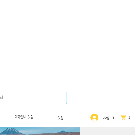
0
미국언니 맛집
Log In
핫딜