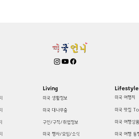
mington-맛집/여행지
Boone-맛집/여행지
Boston-맛집/여행
on Woods-맛집/여행지
Bronx-맛집/여행지
Bryce Canyon-
patria-맛집/여행지
Cambridge-맛집/여행지
Campton-맛집/
Centerport-맛집/여행지
Living
Lifestyle
미국 여행지
티
미국 생활정보
미국 맛집 To
티
미국 대나무숲
미국 여행상
티
구인/구직/취업정보
티
미국 행사/모임/소식
미국 여행 동