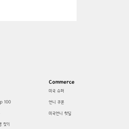
지
Boulder City-맛집/여행지
맛집/여행지
여행지
Campton-맛집/여행지
Commerce
미국 슈퍼
p 100
언니 쿠폰
품
미국언니 핫딜
행 찾기