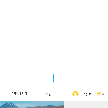
0
미국언니 맛집
Log In
핫딜