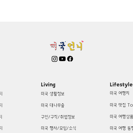
mington-맛집/여행지
Boone-맛집/여행지
Boston-맛집/여행
on Woods-맛집/여행지
Bronx-맛집/여행지
Bryce Canyon-
patria-맛집/여행지
Cambridge-맛집/여행지
Campton-맛집/
Centerport-맛집/여행지
Living
Lifestyle
미국 여행지
티
미국 생활정보
미국 맛집 To
티
미국 대나무숲
미국 여행상
티
구인/구직/취업정보
티
미국 행사/모임/소식
미국 여행 동