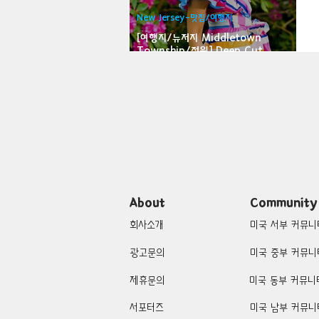
New Jersey-맛집/여행지
Bloomfield-맛집/여행지
Bloo
[여행지/뉴저지 Middletown
Township/정원] Deep Cut
Gardens
Brawley-맛집/여행지
Brett
Buena Park-맛집/여행지
Cali
Cascade Locks-맛집/여행지
About
Community
회사소개
미국 서부 커뮤니
광고문의
미국 중부 커뮤니
제휴문의
미국 동부 커뮤니
서포터즈
미국 남부 커뮤니