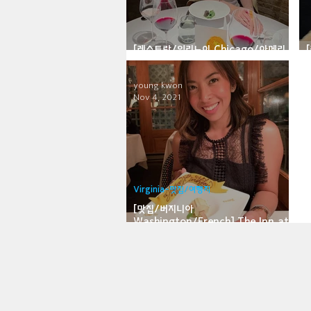
Bloomfield-맛집/여행지
Bloo
[레스토랑/일리노이 Chicago/아메리
칸] Oriole
Brawley-맛집/여행지
Brett
young kwon
Nov 4, 2021
Buena Park-맛집/여행지
Cali
Virginia-맛집/여행지
Cascade Locks-맛집/여행지
[맛집/버지니아
Washington/French] The Inn at
Little Washington