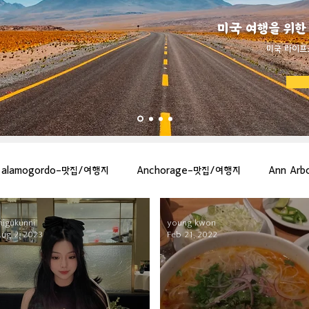
미국 여행을 위한
​미국 라이프
alamogordo-맛집/여행지
Anchorage-맛집/여행지
Ann Ar
igukunni
young kwon
gton-맛집/여행지
Asheville-맛집/여행지
Atlanta-맛집/여행지
ug 2, 2023
Feb 21, 2022
more-맛집/여행지
Bar Harbor-맛집/여행지
Baraboo-맛집/여행