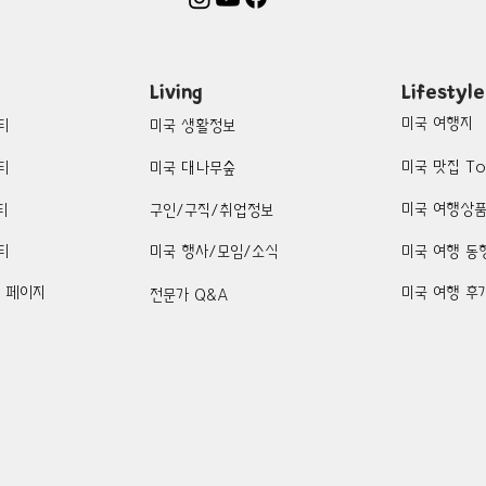
Living
Lifestyle
미국 여행지
티
미국 생활정보
미국 맛집 To
티
미국 대나무숲
미국 여행상
티
구인/구직/취업정보
티
미국 행사/모임/소식
미국 여행 동
k 페이지
미국 여행 후
전문가 Q&A