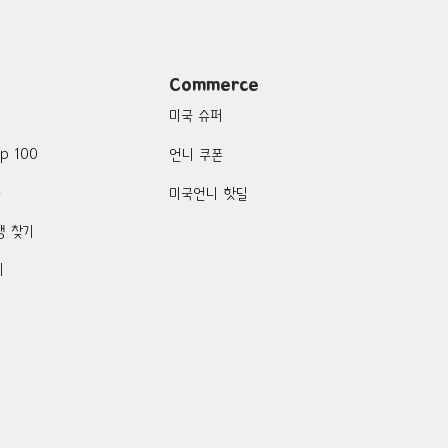
Commerce
미국 슈퍼
p 100
언니 쿠폰
품
미국언니 핫딜
행 찾기
기