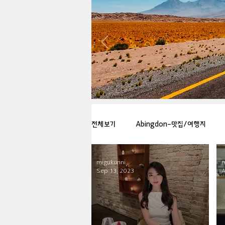
전체보기
Abingdon-맛집/여행지
migukunni
m
Arlington-맛집/여행지
Arlin
Sep 13, 2023
A
Badlands-맛집/여행지
Balti