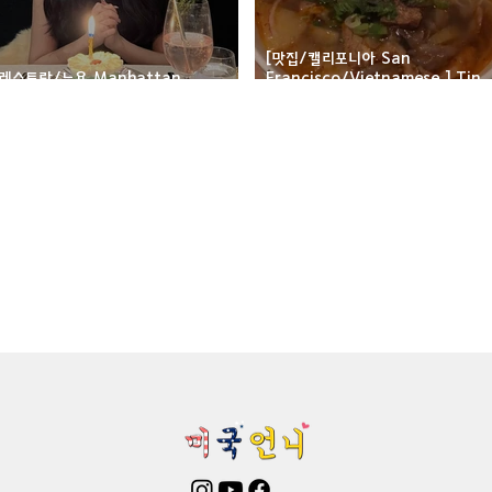
mington-맛집/여행지
Boone-맛집/여행지
Boston-맛집/여행
[맛집/캘리포니아 San
[레스토랑/뉴욕 Manhattan
Francisco/Vietnamese ] Tin
Midtown/스칸다나비아] Aquavit
Vietnamese Cuisine
on Woods-맛집/여행지
Bronx-맛집/여행지
Bryce Canyon-
patria-맛집/여행지
Cambridge-맛집/여행지
Campton-맛집/
Centerport-맛집/여행지