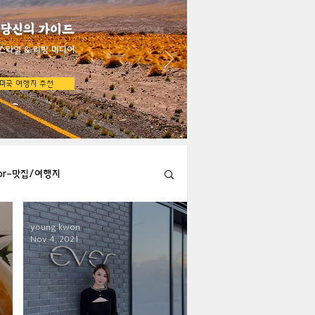
 당신의 가이드
스타일 & 리빙 미디어
미국 여행지 추천
bor-맛집/여행지
young kwon
Austin-맛집/여행지
Nov 4, 2021
지
Big Bend-맛집/여행지