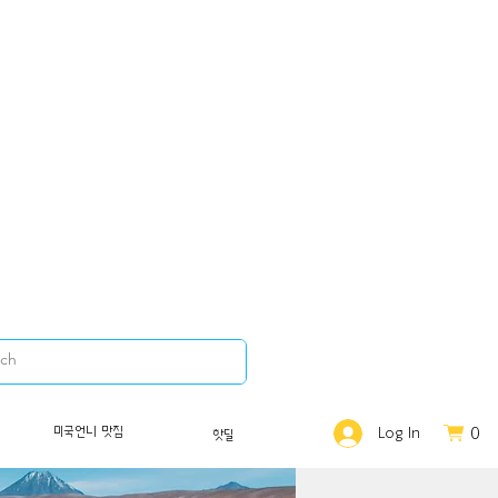
0
미국언니 맛집
Log In
핫딜