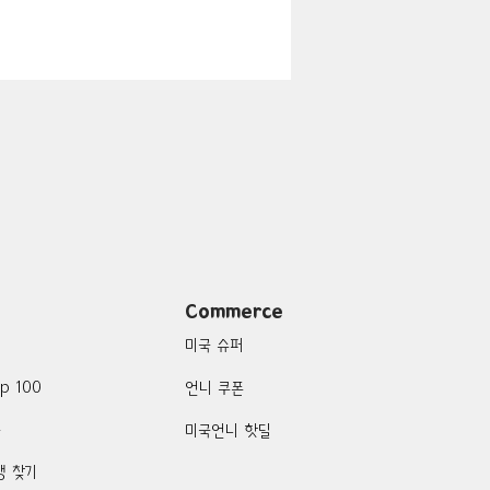
지
Boulder City-맛집/여행지
맛집/여행지
여행지
Campton-맛집/여행지
Commerce
미국 슈퍼
p 100
언니 쿠폰
품
미국언니 핫딜
행 찾기