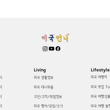
mington-맛집/여행지
Boone-맛집/여행지
Boston-맛집/여행
on Woods-맛집/여행지
Bronx-맛집/여행지
Bryce Canyon-
patria-맛집/여행지
Cambridge-맛집/여행지
Campton-맛집/
Centerport-맛집/여행지
Living
Lifestyle
미국 여행지
티
미국 생활정보
미국 맛집 To
티
미국 대나무숲
미국 여행상
티
구인/구직/취업정보
티
미국 행사/모임/소식
미국 여행 동