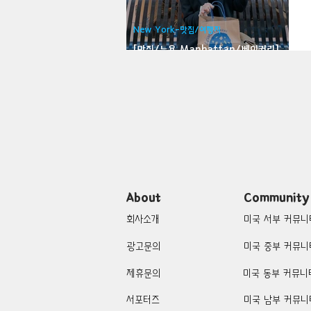
Bloomfield-맛집/여행지
Bloo
New York-맛집/여행지
[맛집/뉴욕 Manhattan/베이커리]
Levain Bakery
Brawley-맛집/여행지
Brett
Buena Park-맛집/여행지
Cali
Cascade Locks-맛집/여행지
About
Community
회사소개
미국 서부 커뮤니
광고문의
미국 중부 커뮤니
제휴문의
미국 동부 커뮤니
서포터즈
미국 남부 커뮤니