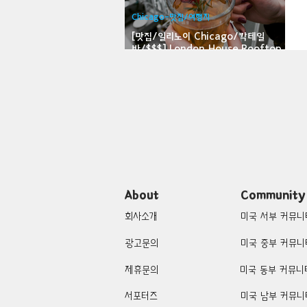
Chicago-맛집/여행지
Bloomfield-맛집/여행지
Bloo
[맛집/일리노이 Chicago/칵테일
바/$$$] London House Rooftop
Bar
Brawley-맛집/여행지
Brett
Buena Park-맛집/여행지
Cali
Cascade Locks-맛집/여행지
About
Community
회사소개
미국 서부 커뮤니
광고문의
미국 중부 커뮤니
제휴문의
미국 동부 커뮤니
서포터즈
미국 남부 커뮤니