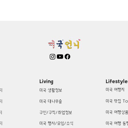
mington-맛집/여행지
Boone-맛집/여행지
Boston-맛집/여행
on Woods-맛집/여행지
Bronx-맛집/여행지
Bryce Canyon-
patria-맛집/여행지
Cambridge-맛집/여행지
Campton-맛집/
Centerport-맛집/여행지
Living
Lifestyle
미국 여행지
티
미국 생활정보
미국 맛집 To
티
미국 대나무숲
미국 여행상
티
구인/구직/취업정보
티
미국 행사/모임/소식
미국 여행 동