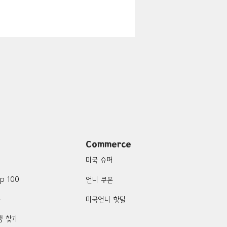
지
Boulder City-맛집/여행지
맛집/여행지
여행지
Campton-맛집/여행지
Commerce
미국 슈퍼
p 100
언니 쿠폰
품
미국언니 핫딜
행 찾기