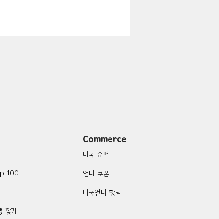
지
Boulder City-맛집/여행지
맛집/여행지
여행지
Campton-맛집/여행지
Commerce
미국 슈퍼
p 100
언니 쿠폰
품
미국언니 핫딜
행 찾기