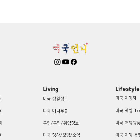
mington-맛집/여행지
Boone-맛집/여행지
Boston-맛집/여행
on Woods-맛집/여행지
Bronx-맛집/여행지
Bryce Canyon-
patria-맛집/여행지
Cambridge-맛집/여행지
Campton-맛집/
Centerport-맛집/여행지
Living
Lifestyle
미국 여행지
티
미국 생활정보
미국 맛집 To
티
미국 대나무숲
미국 여행상
티
구인/구직/취업정보
티
미국 행사/모임/소식
미국 여행 동