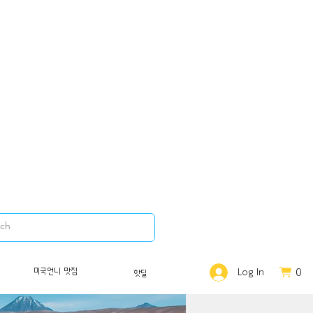
0
미국언니 맛집
Log In
핫딜