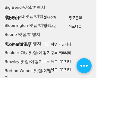
Big Bend-맛집/여행지
Bloomfield-맛집/여행지
About
회사소개
광고문의
Bloomington-맛집/여행지
제휴문의
서포터즈
Boone-맛집/여행지
Boston-맛집/여행지
Community
미국 서부 커뮤니티
Boulder City-맛집/여행지
미국 중부 커뮤니티
Brawley-맛집/여행지
미국 동부 커뮤니티
미국 남부 커뮤니티
Bretton Woods-맛집/여행
지
미국 생활정보
Living
Bronx-맛집/여행지
미국 대나무숲
Bryce Canyon-맛집/여행
지
구인/구직/취업정보
미국 행사/모임/소식
Buena Park-맛집/여행지
전문가 Q&A
Calipatria-맛집/여행지
Cambridge-맛집/여행지
미국 여행지
Lifestyle