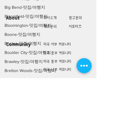
Big Bend-맛집/여행지
Bloomfield-맛집/여행지
About
회사소개
광고문의
Bloomington-맛집/여행지
제휴문의
서포터즈
Boone-맛집/여행지
Boston-맛집/여행지
Community
미국 서부 커뮤니티
Boulder City-맛집/여행지
미국 중부 커뮤니티
Brawley-맛집/여행지
미국 동부 커뮤니티
미국 남부 커뮤니티
Bretton Woods-맛집/여행지
Bronx-맛집/여행지
미국 생활정보
Living
Bryce Canyon-맛집/여행지
미국 대나무숲
Buena Park-맛집/여행지
구인/구직/취업정보
Calipatria-맛집/여행지
미국 행사/모임/소식
Cambridge-맛집/여행지
전문가 Q&A
Campton-맛집/여행지
미국 여행지
Lifestyle
Campton-맛집/여행지