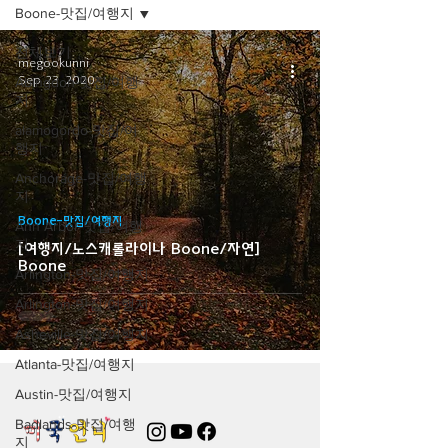
Boone-맛집/여행지
전체보기
megookunni
Sep 23, 2020
Abingdon-맛집/여행
지
alamogordo-맛집/여
행지
Anchorage-맛집/여행
지
Boone-맛집/여행지
Ann Arbor-맛집/여행
지
[여행지/노스캐롤라이나 Boone/자연]
Boone
Arlington-맛집/여행지
Arlington-맛집/여행지
Asheville-맛집/여행지
Atlanta-맛집/여행지
Austin-맛집/여행지
Badlands-맛집/여행
지