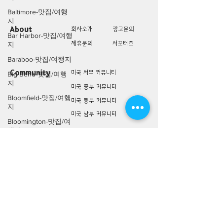
Baltimore-맛집/여행
지
About
회사소개
광고문의
Bar Harbor-맛집/여행
제휴문의
서포터즈
지
Baraboo-맛집/여행지
Community
미국 서부 커뮤니티
Big Bend-맛집/여행
지
미국 중부 커뮤니티
Bloomfield-맛집/여행
미국 동부 커뮤니티
지
미국 남부 커뮤니티
Bloomington-맛집/여
행지
미국 생활정보
Living
Boone-맛집/여행지
미국 대나무숲
Boston-맛집/여행지
구인/구직/취업정보
Boulder City-맛집/여
미국 행사/모임/소식
행지
전문가 Q&A
Brawley-맛집/여행지
Bretton Woods-맛집/
미국 여행지
Lifestyle