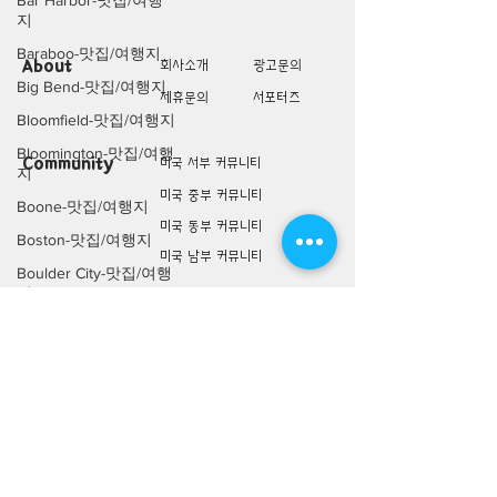
Bar Harbor-맛집/여행
지
Baraboo-맛집/여행지
About
회사소개
광고문의
Big Bend-맛집/여행지
제휴문의
서포터즈
Bloomfield-맛집/여행지
Bloomington-맛집/여행
Community
미국 서부 커뮤니티
지
미국 중부 커뮤니티
Boone-맛집/여행지
미국 동부 커뮤니티
Boston-맛집/여행지
미국 남부 커뮤니티
Boulder City-맛집/여행
지
미국 생활정보
Living
Brawley-맛집/여행지
미국 대나무숲
Bretton Woods-맛집/여
구인/구직/취업정보
행지
미국 행사/모임/소식
Bronx-맛집/여행지
전문가 Q&A
Bryce Canyon-맛집/여
행지
미국 여행지
Lifestyle