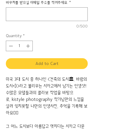
바우처를 받으실 이메일 주소를 적어주세요.
*
0/500
Quantity
*
Add to Cart
미국 3대 도시 중 하나인 <건축의 도시🏛, 바람의
도시💨>라고 불리우는 시카고에서 남기는 인생샷!
수많은 모델들과의 콜라보 작업을 바탕으
로, kistyle photography 작가님만의 느낌을
살려 잊지못할 나만의 인생사진, 추억을 기록해 보
아요✌🏻
그 어느 도시보다 아름답고 멋지다는 시카고 다운