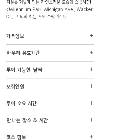
타운을 거닐며 담는 자연스러운 모습의 스냅사진!
<Millennium Park, Michigan Ave., Wacker
Dr., 그 외의 히든 포토 스팟까지!>
가격정보
$550 →
$450
($100 할인)
바우처 유효기간
바우처 구매 금액: $113
발급일로부터 60일
예약 시 kistyle photography에 지불해야 하는
투어 가능한 날짜
나머지 금액: $337
매주 토요일 (All Day)
모집인원
*바우처 구매가 완료되면, 이메일로 추가 안내를 전달
매주 일요일 (오전)
해드립니다.
또는 고객님과 상의 후 투어 가능
최소 인원: 1인
투어 소요 시간
최대 인원: 5인
*원하시는 날짜에 예약이 조기마감 될 수 있습니다.
자세한 예약 가능 날짜를 알고 싶으시다면
2시간 (투어시간 조절 가능)
만나는 장소 & 시간
migukunni@gmail.com 으로 문의 바랍니다.
Apple Store (Michigan Ave) @ 9:00 AM
코스 정보