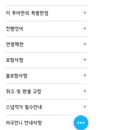
▶︎ Millennium Park
이 투어만의 특별한점
▶︎ Michigan Ave.
▶︎ Wacker Dr.
촬영 스케줄 및 고객님의 요청에 따라 촬영 시간 조절
▶︎ 히든 포토 스팟!
진행언어
이 가능합니다!
#야외 촬영장의 공사, 천재지변 등의 변수로 계약된
한국어
연령제한
코스의 촬영이 어려울 경우, 사전 예고없이 촬영장소
영어
를 변경할 수 있습니다.
없음
포함사항
스냅촬영
불포함사항
가이드
전문가 보정 30컷
스냅 사진에 필요한 장소의 입장료
원본사진(색감보정)
취소 및 환불 규정
여행자보험
교통비
▶︎ 바우처 - 미국언니 문의
스냅작가 필수안내
바우처 구매 후 환불요청 시 아래 규정에 따라 환
불 됩니다.
의상 수에 대한 제약이 없습니다 (하지만 너무
- 발급일 이후 24시간내: 바우처 총액 전액 환불
미국언니 안내사항
많이 가지고 오시면 이동중에 불편하실수 있습니
- 발급일 이후 24시간-3일 이내: 바우처 총액의