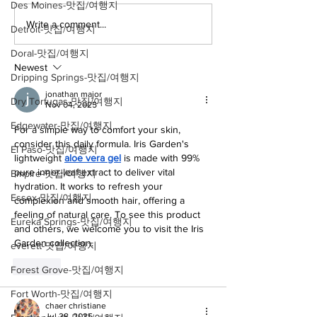
Des Moines-맛집/여행지
Write a comment...
[여행지/캘리포니아
[카페/뉴욕 Soh
Detroit-맛집/여행지
Ruby's Cafe
Victoria Beach/건축물]
Doral-맛집/여행지
Pirate Tower
Newest
Dripping Springs-맛집/여행지
jonathan major
Dry Tortugas-맛집/여행지
Nov 04, 2025
Edgewater-맛집/여행지
For a simple way to comfort your skin, 
consider this daily formula. Iris Garden's 
El Paso-맛집/여행지
lightweight 
aloe vera gel
 is made with 99% 
pure inner-leaf extract to deliver vital 
Empire-맛집/여행지
hydration. It works to refresh your 
Essex-맛집/여행지
complexion and smooth hair, offering a 
feeling of natural care. To see this product 
Eureka Springs-맛집/여행지
and others, we welcome you to visit the Iris 
Garden collection.
everett-맛집/여행지
Like
Forest Grove-맛집/여행지
Fort Worth-맛집/여행지
chaer christiane
Jul 28, 2025