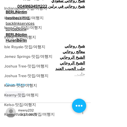
شيخ روحاني سعودي
شيخ روحاني في برلين 00491634511222
Indianapolis-맛집/여행지
BERLINintim
bestbacklinks
Inverness-맛집/여행지
backlinkservices
Iowa City-맛집/여행지
buybacklink
BERLINintim
Irvine-맛집/여행지
HurenBerlin
شيخ روحاني
Isle Royale-맛집/여행지
معالج روحاني
Jemez Springs-맛집/여행지
الشيخ الروحاني
الشيخ الروحاني
Joshua Tree-맛집/여행지
جلب الحبيب العنيد
جلب…
Joshua Tree-맛집/여행지
Show More
Kanab-맛집/여행지
Kearny-맛집/여행지
Like
Kelso-맛집/여행지
meery232
Kenneth Square-맛집/여행지
Jul 27, 2025
Kerhonkson-맛집/여행지
شيخ روحاني