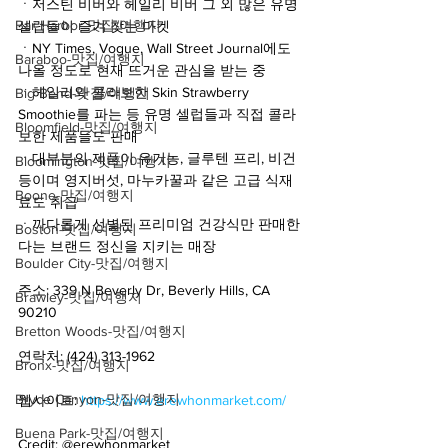
ㆍ저스틴 비버와 헤일리 비버 그 외 많은 유명 
Bar Harbor-맛집/여행지
셀럽들이 즐겨 찾는 마켓
ㆍNY Times, Vogue, Wall Street Journal에도 
Baraboo-맛집/여행지
나올 정도로 현재 뜨거운 관심을 받는 중
ㆍ헤일리와 콜라보한 Skin Strawberry 
Big Bend-맛집/여행지
Smoothie를 파는 등 유명 셀럽들과 직접 콜라
Bloomfield-맛집/여행지
보한 제품들도 판매
ㆍ대부분의 제품이 유기농, 글루텐 프리, 비건 
Bloomington-맛집/여행지
등이며 영지버섯, 마누카꿀과 같은 고급 식재
Boone-맛집/여행지
료도 취급
ㆍ까다롭게 선별된 프리미엄 건강식만 판매한
Boston-맛집/여행지
다는 브랜드 정신을 지키는 매장
Boulder City-맛집/여행지
주소: 339 N Beverly Dr, Beverly Hills, CA 
Brawley-맛집/여행지
90210
Bretton Woods-맛집/여행지
연락처: (424) 313-1962
Bronx-맛집/여행지
Bryce Canyon-맛집/여행지
웹사이트: 
https://www.erewhonmarket.com/
Buena Park-맛집/여행지
Credit: @erewhonmarket