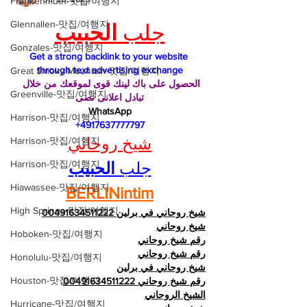
Frankenmuth-맛집/여행지
Glennallen-맛집/여행지
جلب 
الحبيب
Gonzales-맛집/여행지
Get a strong backlink to your website 
through text advertising exchange
Great Smoky Mountain-맛집/여행지
الحصول على باك لينك قوى لموقعك من خلال 
Greenville-맛집/여행지
تبادل اعلانى نصى
WhatsApp
Harrison-맛집/여행지
 +4917637777797
شيخ روحاني
Harrison-맛집/여행지
Harrison-맛집/여행지
جلب 
الحبيب
Hiawassee-맛집/여행지
BERLINintim
High Springs-맛집/여행지
شيخ روحاني في برلين 00491634511222
شيخ روحاني
Hoboken-맛집/여행지
رقم شيخ روحاني
رقم شيخ روحاني
Honolulu-맛집/여행지
شيخ روحاني في برلين
Houston-맛집/여행지
رقم شيخ روحاني 00491634511222
الشيخ الروحاني
Hurricane-맛집/여행지