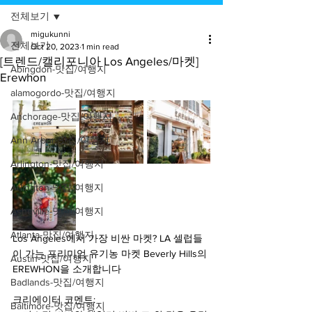
전체보기
migukunni
전체보기
Oct 20, 2023
1 min read
[트렌드/캘리포니아 Los Angeles/마켓]
Abingdon-맛집/여행지
Erewhon
alamogordo-맛집/여행지
Anchorage-맛집/여행지
Ann Arbor-맛집/여행지
Arlington-맛집/여행지
Arlington-맛집/여행지
Asheville-맛집/여행지
Atlanta-맛집/여행지
Los Angeles에서 가장 비싼 마켓? LA 셀럽들
이 가는 프리미엄 유기농 마켓 Beverly Hills의 
Austin-맛집/여행지
EREWHON을 소개합니다
Badlands-맛집/여행지
크리에이터 코멘트:
Baltimore-맛집/여행지