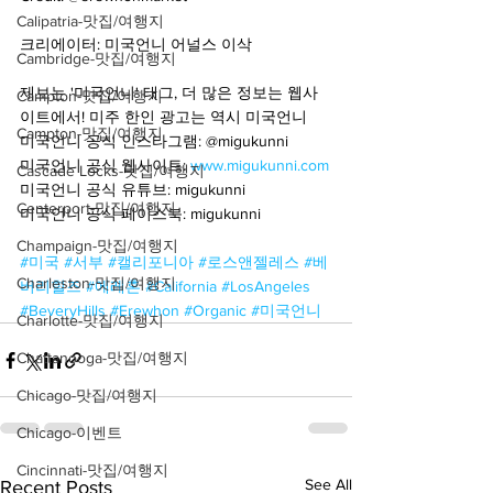
Calipatria-맛집/여행지
크리에이터: 미국언니 어널스 이삭
Cambridge-맛집/여행지
제보는 '미국언니' 태그, 더 많은 정보는 웹사
Campton-맛집/여행지
이트에서! 미주 한인 광고는 역시 미국언니
Campton-맛집/여행지
미국언니 공식 인스타그램: @migukunni
미국언니 공식 웹사이트: 
www.migukunni.com
Cascade Locks-맛집/여행지
미국언니 공식 유튜브: migukunni
Centerport-맛집/여행지
미국언니 공식 페이스북: migukunniㅤ
Champaign-맛집/여행지
#미국
#서부
#캘리포니아
#로스앤젤레스
#베
Charleston-맛집/여행지
버리힐즈
#에레혼
#California
#LosAngeles
#BeveryHills
#Erewhon
#Organic
#미국언니
Charlotte-맛집/여행지
Chattanooga-맛집/여행지
Chicago-맛집/여행지
Chicago-이벤트
Cincinnati-맛집/여행지
See All
Recent Posts