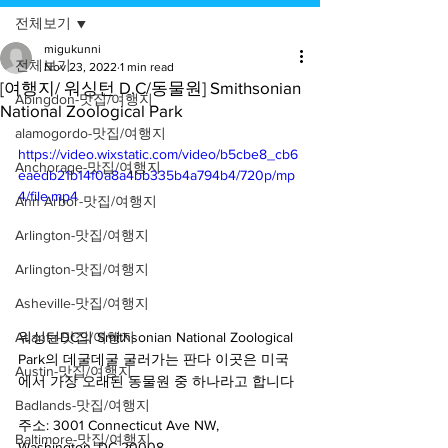
전체보기
migukunni
전체보기
Nov 23, 2022
1 min read
[여행지/ 워싱턴 D.C/동물원] Smithsonian
Abingdon-맛집/여행지
National Zoological Park
alamogordo-맛집/여행지
https://video.wixstatic.com/video/b5cbe8_cb6
Anchorage-맛집/여행지
eaedb21b14f0a8a4bb335b4a794b4/720p/mp
4/file.mp4
Ann Arbor-맛집/여행지
Arlington-맛집/여행지
Arlington-맛집/여행지
Asheville-맛집/여행지
워싱턴DC의 Smithsonian National Zoological 
Atlanta-맛집/여행지
Park의 데굴데굴 굴러가는 판다 이곳은 미국
Austin-맛집/여행지
에서 가장 오래된 동물원 중 하나라고 합니다
Badlands-맛집/여행지
주소: 3001 Connecticut Ave NW, 
Baltimore-맛집/여행지
Washington, DC 20008