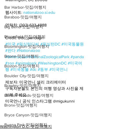
Bar Harbor-맛집/여행지
웹사이트: 
nationalzoo.si.edu
Baraboo-맛집/여행지
연락처: (202) 633-4888
Big Bend-맛집/여행지
Bloomfield-맛집/여행지
Credit: @dc_pandagirl
#미국
#워싱턴디씨
#워싱턴DC
#미국동물원
Bloomington-맛집/여행지
#판다
#Nationalzoo
Boone-맛집/여행지
#SmithsonianNationalZoologicalPark
#panda
#zoo
#animalpark
#WashingtonDC
#미국여
Boston-맛집/여행지
행
#미국동물
#dc
#동부
#미국언니
Boulder City-맛집/여행지
제보자: 미국언니 셜리 크리에이터
Brawley-맛집/여행지
구독자분들도 본인의 여행 영상과 사진을 제
보해 주세요
Bretton Woods-맛집/여행지
미국언니 공식 인스타그램 @migukunni
Bronx-맛집/여행지
Bryce Canyon-맛집/여행지
Buena Park-맛집/여행지
Washington D.C.-맛집/여행지