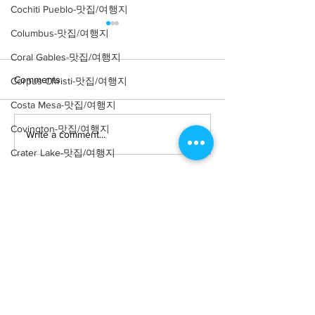
Cochiti Pueblo-맛집/여행지
Columbus-맛집/여행지
Coral Gables-맛집/여행지
Comments
Corpus Christi-맛집/여행지
Costa Mesa-맛집/여행지
Covington-맛집/여행지
Write a comment...
[여행지/워싱턴 D.C. China
[여행지/워싱턴 D.
Town/Art institute] W.
Downtown/관광
Crater Lake-맛집/여행지
Reynolds Center for
National Mall
Crystal Mountain-맛집/여행지
American Art and
Portaiture
Cuyahoga Valley-맛집/여행지
Dallas-맛집/여행지
Death Valley-맛집/여행지
Death Valley-맛집/여행지
About
회사소개
광고문의
Denver-맛집/여행지
제휴문의
서포터즈