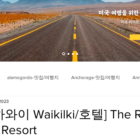
미국 여행을 위한
​미국 라이프
alamogordo-맛집/여행지
Anchorage-맛집/여행지
An
 2023
ngton-맛집/여행지
Asheville-맛집/여행지
Atlanta-맛집/여행
이 Waikilki/호텔] The R
 Resort
imore-맛집/여행지
Bar Harbor-맛집/여행지
Baraboo-맛집