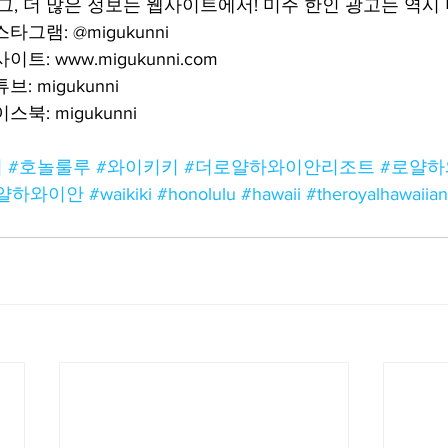
태그, 더 많은 정보는 웹사이트에서! 미주 한인 광고는 역
그램: @migukunni
: www.migukunni.com
: migukunni
북: migukunni
이
#호놀룰루
#와이키키
#더로얄하와이안리조트
#로얄
얄하와이안
#waikiki
#honolulu
#hawaii
#theroyalhawaiian