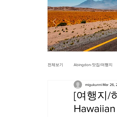
전체보기
Abingdon-맛집/여행지
migukunni
Mar 26,
Arlington-맛집/여행지
Arli
[여행지/하와
Hawaiian
Badlands-맛집/여행지
Balt