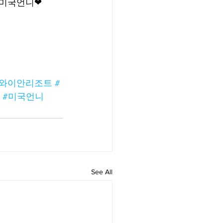
시 미국언니❤
하와이안리조트
#
#미국언니
See All