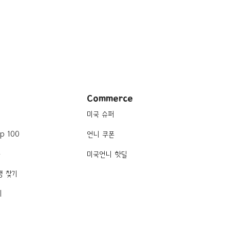
Commerce
미국 슈퍼
p 100
언니 쿠폰
품
미국언니 핫딜
행 찾기
기