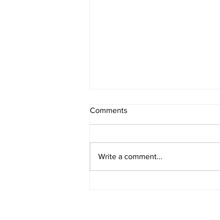
Comments
Write a comment...
[여행지/하와이 Honolulu/바다]
Hanauma Bay