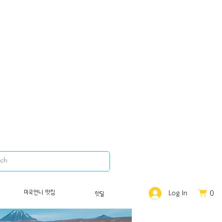
0
미국언니 맛집
Log In
핫딜