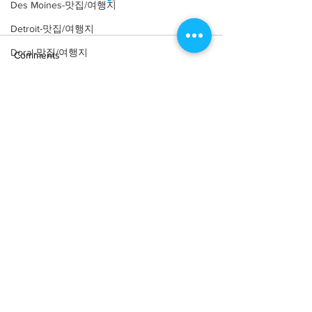
Des Moines-맛집/여행지
Detroit-맛집/여행지
Doral-맛집/여행지
Comments
Dripping Springs-맛집/여행지
Dry Tortugas-맛집/여행지
Write a comment...
[여행지/하와이 Maui/국립
[여행지/하와이 Ma
Edgewater-맛집/여행지
Four Season Res
공원] Haleakala National
Park
El Paso-맛집/여행지
Empire-맛집/여행지
Essex-맛집/여행지
Eureka Springs-맛집/여행지
everett-맛집/여행지
About
회사소개
광고문의
Forest Grove-맛집/여행지
제휴문의
서포터즈
Fort Worth-맛집/여행지