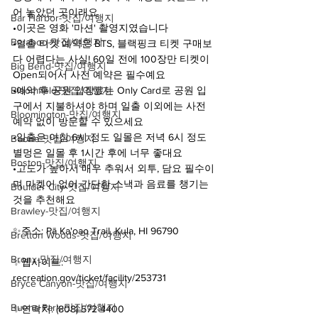
어 놓았던 곳이래요
Bar Harbor-맛집/여행지
•이곳은 영화 '마션' 촬영지였습니다
Baraboo-맛집/여행지
•일출 티켓 예약은 BTS, 블랙핑크 티켓 구매보
다 어렵다는 사실! 60일 전에 100장만 티켓이 
Big Bend-맛집/여행지
Open되어서 사전 예약은 필수예요
Bloomfield-맛집/여행지
•예약 후 공원 입장료는 Only Card로 공원 입
구에서 지불하셔야 하며 일출 이외에는 사전 
Bloomington-맛집/여행지
예약 없이 방문할 수 있으세요
•일출은 아침 6시 정도 일몰은 저녁 6시 정도 
Boone-맛집/여행지
별멍은 일몰 후 1시간 후에 너무 좋대요
Boston-맛집/여행지
•고도가 높아서 매우 추워서 외투, 담요 필수이
며 마켓이 없어 간단한 스낵과 음료를 챙기는 
Boulder City-맛집/여행지
것을 추천해요
Brawley-맛집/여행지
✨주소: Pā Ka'oao Trail, Kula, HI 96790
Bretton Woods-맛집/여행지
Bronx-맛집/여행지
✨웹사이트: 
recreation.gov/ticket/facility/253731
Bryce Canyon-맛집/여행지
Buena Park-맛집/여행지
✨연락처: (808) 572-4400