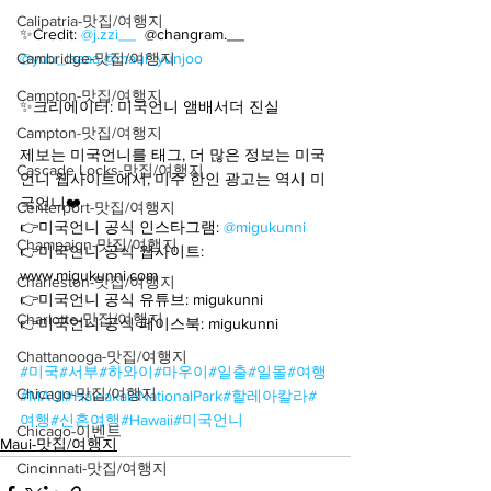
Calipatria-맛집/여행지
✨Credit: 
@j.zzi__
  @changram.__ 
Cambridge-맛집/여행지
@yuu_laaaa
@maui_yunjoo
Campton-맛집/여행지
✨크리에이터: 미국언니 앰배서더 진실
Campton-맛집/여행지
제보는 미국언니를 태그, 더 많은 정보는 미국
Cascade Locks-맛집/여행지
언니 웹사이트에서, 미주 한인 광고는 역시 미
국언니❤️
Centerport-맛집/여행지
👉미국언니 공식 인스타그램: 
@migukunni
Champaign-맛집/여행지
👉미국언니 공식 웹사이트: 
www.migukunni.com
Charleston-맛집/여행지
👉미국언니 공식 유튜브: migukunni
Charlotte-맛집/여행지
👉미국언니 공식 페이스북: migukunni
Chattanooga-맛집/여행지
#미국
#서부
#하와이
#마우이
#일출
#일몰
#여행
Chicago-맛집/여행지
#MAUI
#HaleakalaNationalPark
#할레아칼라
#
여행
#신혼여행
#Hawaii
#미국언니
Chicago-이벤트
Maui-맛집/여행지
Cincinnati-맛집/여행지