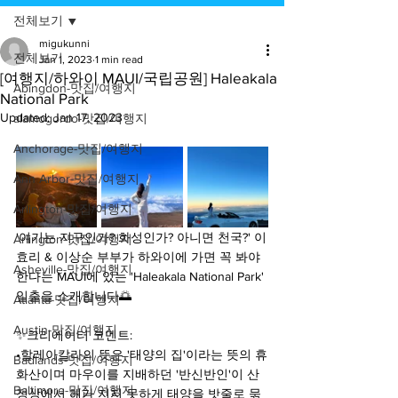
전체보기
migukunni
전체보기
Jan 1, 2023
1 min read
[여행지/하와이 MAUI/국립공원] Haleakala
Abingdon-맛집/여행지
National Park
Updated:
Jan 17, 2023
alamogordo-맛집/여행지
Anchorage-맛집/여행지
Ann Arbor-맛집/여행지
Arlington-맛집/여행지
'여기는 지구인가? 화성인가? 아니면 천국?' 이
Arlington-맛집/여행지
효리 & 이상순 부부가 하와이에 가면 꼭 봐야 
Asheville-맛집/여행지
한다는 MAUI에 있는 'Haleakala National Park' 
일출을 소개합니다🌅 
Atlanta-맛집/여행지
Austin-맛집/여행지
✨크리에이터 코멘트:
•할레아칼라의 뜻은 '태양의 집'이라는 뜻의 휴
Badlands-맛집/여행지
화산이며 마우이를 지배하던 '반신반인'이 산 
Baltimore-맛집/여행지
정상에서 해가 지지 못하게 태양을 밧줄로 묶