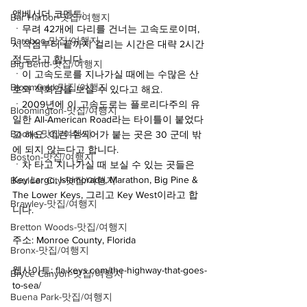
앰베서더 코멘트:
Bar Harbor-맛집/여행지
ㆍ무려 42개에 다리를 건너는 고속도로이며, 
Baraboo-맛집/여행지
시작점부터 끝까지 걸리는 시간은 대략 2시간 
정도라고 합니다. 
Big Bend-맛집/여행지
ㆍ이 고속도로를 지나가실 때에는 수많은 산
Bloomfield-맛집/여행지
호와 석회암을 보실 수 있다고 해요. 
ㆍ2009년에 이 고속도로는 플로리다주의 유
Bloomington-맛집/여행지
일한 All-American Road라는 타이틀이 붙었다
Boone-맛집/여행지
고 해요. 이런 수식어가 붙는 곳은 30 군데 밖
에 되지 않는다고 합니다.
Boston-맛집/여행지
ㆍ차 타고 지나가실 때 보실 수 있는 곳들은 
Key Largo, Islamorada, Marathon, Big Pine & 
Boulder City-맛집/여행지
The Lower Keys, 그리고 Key West이라고 합
Brawley-맛집/여행지
니다. 
Bretton Woods-맛집/여행지
주소: Monroe County, Florida
Bronx-맛집/여행지
웹사이트: fla-keys.com/the-highway-that-goes-
Bryce Canyon-맛집/여행지
to-sea/
Buena Park-맛집/여행지