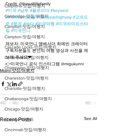
Credit: @thesaltlifefamily
Calipatria-맛집/여행지
#미국
#남부
#플로리다
#keywest
Cambridge-맛집/여행지
#monroecounty
#overseashighway
#고속도
로
#풍경
#바다
#미국여행
#미국라이프스타
Campton-맛집/여행지
일
#미국언니
Campton-맛집/여행지
ㅤ 
제보자: 미국언니 앰배서더 최예빈 크레이터
Cascade Locks-맛집/여행지
구독자분들도 본인의 여행 영상과 사진을 제
보해 주세요❤
Centerport-맛집/여행지
👉미국언니 공식 인스타그램 @migukunni
Champaign-맛집/여행지
Miami-맛집/여행지
Charleston-맛집/여행지
Charlotte-맛집/여행지
Chattanooga-맛집/여행지
Chicago-맛집/여행지
See All
Recent Posts
Chicago-이벤트
Cincinnati-맛집/여행지