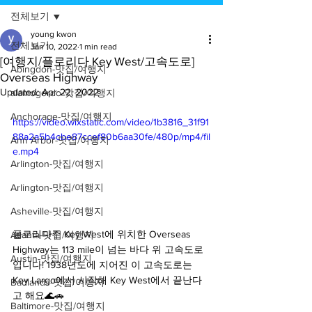
전체보기
young kwon
전체보기
Jan 10, 2022
1 min read
[여행지/플로리다 Key West/고속도로]
Abingdon-맛집/여행지
Overseas Highway
Updated:
Apr 22, 2022
alamogordo-맛집/여행지
Anchorage-맛집/여행지
https://video.wixstatic.com/video/1b3816_31f91
88a2a5b4cbe87ccef80b6aa30fe/480p/mp4/fil
Ann Arbor-맛집/여행지
e.mp4
Arlington-맛집/여행지
Arlington-맛집/여행지
Asheville-맛집/여행지
플로리다주 Key West에 위치한 Overseas 
Atlanta-맛집/여행지
Highway는 113 mile이 넘는 바다 위 고속도로
Austin-맛집/여행지
입니다! 1938년도에 지어진 이 고속도로는 
Key Largo에서 시작해 Key West에서 끝난다
Badlands-맛집/여행지
고 해요🌊🚗
Baltimore-맛집/여행지