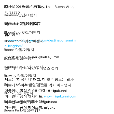
Bar Harbor-맛집/여행지
주소: 2901 Osceola Pkwy, Lake Buena Vista, 
FL 32830
Baraboo-맛집/여행지
연락처: (407) 939-5277
Big Bend-맛집/여행지
Bloomfield-맛집/여행지
웹사이트: 
disneyworld.disney.go.com/destinations/anim
Bloomington-맛집/여행지
al-kingdom/
Boone-맛집/여행지
Credit: @tang_owner @kelseyumm
Boston-맛집/여행지
Boulder City-맛집/여행지
크리에이터: 미국언니 어널스 셜리
Brawley-맛집/여행지
제보는 '미국언니' 태그, 더 많은 정보는 웹사
Bretton Woods-맛집/여행지
이트에서! 미주 한인 광고는 역시 미국언니
미국언니 공식 인스타그램: @migukunni
Bronx-맛집/여행지
미국언니 공식 웹사이트: 
www.migukunni.com
Bryce Canyon-맛집/여행지
미국언니 공식 유튜브: migukunni
미국언니 공식 페이스북: migukunni
Buena Park-맛집/여행지