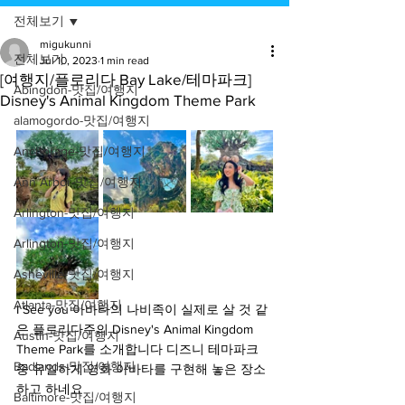
전체보기
migukunni
전체보기
Jul 10, 2023
1 min read
[여행지/플로리다 Bay Lake/테마파크]
Abingdon-맛집/여행지
Disney's Animal Kingdom Theme Park
alamogordo-맛집/여행지
Anchorage-맛집/여행지
Ann Arbor-맛집/여행지
Arlington-맛집/여행지
Arlington-맛집/여행지
Asheville-맛집/여행지
Atlanta-맛집/여행지
I See you 아바타의 나비족이 실제로 살 것 같
은 플로리다주의 Disney's Animal Kingdom 
Austin-맛집/여행지
Theme Park를 소개합니다 디즈니 테마파크 
Badlands-맛집/여행지
중 유일하게 영화 아바타를 구현해 놓은 장소
하고 하네요
Baltimore-맛집/여행지