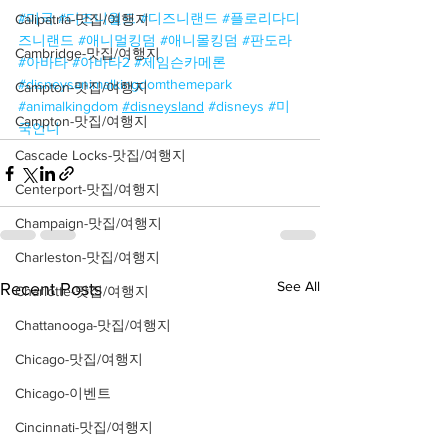
#미국
#디즈니월드
#디즈니랜드
#플로리다디
Calipatria-맛집/여행지
즈니랜드
#애니멀킹덤
#애니몰킹덤
#판도라
Cambridge-맛집/여행지
#아바타
#아바타2
#제임슨카메론
#disneysanimalkingdomthemepark
Campton-맛집/여행지
#animalkingdom
#disneysland
#disneys
#미
Campton-맛집/여행지
국언니
Cascade Locks-맛집/여행지
Centerport-맛집/여행지
Champaign-맛집/여행지
Charleston-맛집/여행지
See All
Recent Posts
Charlotte-맛집/여행지
Chattanooga-맛집/여행지
Chicago-맛집/여행지
Chicago-이벤트
Cincinnati-맛집/여행지