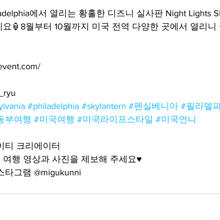
lphia에서 열리는 황홀한 디즈니 실사판 Night Lights Sky 
겨보세요🏮8월부터 10월까지 미국 전역 다양한 곳에서 열리니
vent.com/
_ryu
lvania
#philadelphia
#skylantern
#펜실베니아
#필라델
동부여행
#미국여행
#미국라이프스타일
#미국언니
케이티 크리에이터
여행 영상과 사진을 제보해 주세요♥️
그램 @migukunni