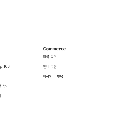
Commerce
미국 슈퍼
p 100
언니 쿠폰
품
미국언니 핫딜
행 찾기
기