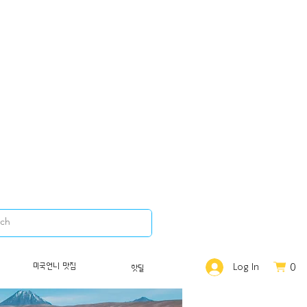
0
미국언니 맛집
Log In
핫딜