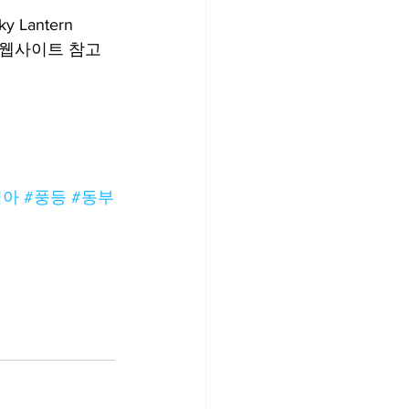
Lantern 
 웹사이트 참고 
피아
#풍등
#동부