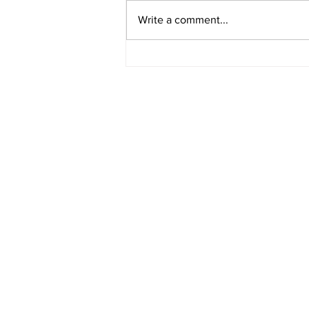
Write a comment...
[여행지/펜실베니아 Kennett
Sqaure/Garden] Longwood
Garden