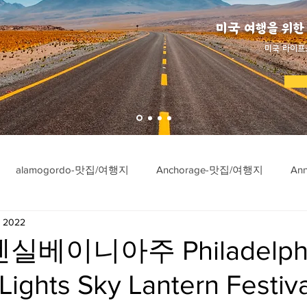
미국 여행을 위한
​미국 라이프
alamogordo-맛집/여행지
Anchorage-맛집/여행지
An
, 2022
ngton-맛집/여행지
Asheville-맛집/여행지
Atlanta-맛집/여행
실베이니아주 Philadelph
Lights Sky Lantern Festiva
imore-맛집/여행지
Bar Harbor-맛집/여행지
Baraboo-맛집