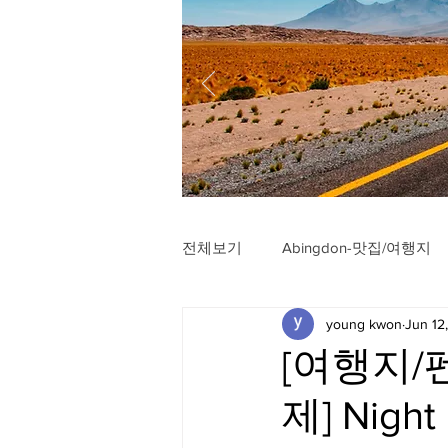
전체보기
Abingdon-맛집/여행지
young kwon
Jun 12
Arlington-맛집/여행지
Arli
[여행지/펜
제] Night 
Badlands-맛집/여행지
Balt