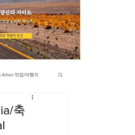
 당신의 가이드
스타일 & 리빙 미디어
미국 여행지 추천
n Arbor-맛집/여행지
지
Austin-맛집/여행지
ia/축
l
/여행지