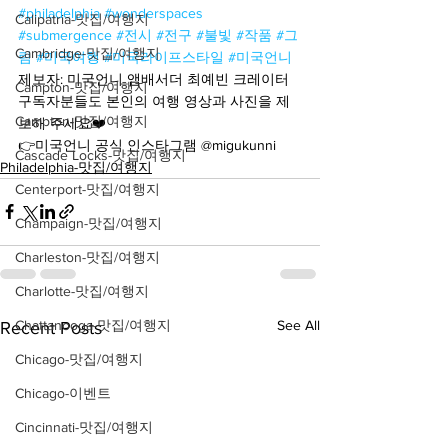
#philadelphia
#wonderspaces
Calipatria-맛집/여행지
#submergence
#전시
#전구
#불빛
#작품
#그
Cambridge-맛집/여행지
림
#미국여행
#미국라이프스타일
#미국언니
제보자: 미국언니 앰배서더 최예빈 크레이터
Campton-맛집/여행지
구독자분들도 본인의 여행 영상과 사진을 제
Campton-맛집/여행지
보해 주세요❤️
👉미국언니 공식 인스타그램 @migukunni
Cascade Locks-맛집/여행지
Philadelphia-맛집/여행지
Centerport-맛집/여행지
Champaign-맛집/여행지
Charleston-맛집/여행지
Charlotte-맛집/여행지
See All
Chattanooga-맛집/여행지
Recent Posts
Chicago-맛집/여행지
Chicago-이벤트
Cincinnati-맛집/여행지