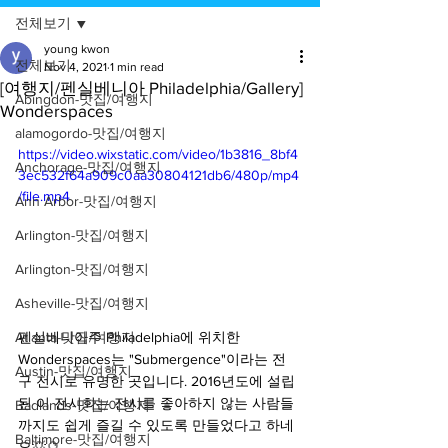
전체보기
young kwon
전체보기
Nov 4, 2021
1 min read
[여행지/펜실베니아 Philadelphia/Gallery]
Abingdon-맛집/여행지
Wonderspaces
alamogordo-맛집/여행지
https://video.wixstatic.com/video/1b3816_8bf4
Anchorage-맛집/여행지
3ec532f64a909c0aa30804121db6/480p/mp4
/file.mp4
Ann Arbor-맛집/여행지
Arlington-맛집/여행지
Arlington-맛집/여행지
Asheville-맛집/여행지
펜실베니아주 Philadelphia에 위치한 
Atlanta-맛집/여행지
Wonderspaces는 "Submergence"이라는 전
Austin-맛집/여행지
구 전시로 유명한 곳입니다. 2016년도에 설립
된 이 전시회는 전시를 좋아하지 않는 사람들
Badlands-맛집/여행지
까지도 쉽게 즐길 수 있도록 만들었다고 하네
Baltimore-맛집/여행지
요💡🔮