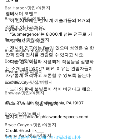
Bar Harbor-맛집/여행지
앰베서더 코멘트:
Baraboo-맛집/여행지
ㆍ이 전시회에는 전 세계 예술가들의 14개의 
작품이 있다고 해요.
Big Bend-맛집/여행지
ㆍ“Submergence”는 8,000개 넘는 전구로 가
Bloomfield-맛집/여행지
득 찬 전시라고 해요.
ㆍ전시회 입구에는 Bar가 있으며 성인은 술 한
Bloomington-맛집/여행지
잔과 함께 전시를 관람할 수 있다고 해요.
Boone-맛집/여행지
ㆍ다른 전시회들과 차별되게 작품들을 설명하
는 소개 글이 없다고 해요. 이유는 관람자들이 
Boston-맛집/여행지
자유롭게 해석하고 토론할 수 있도록 돕는다
고 해요.  
Boulder City-맛집/여행지
ㆍ노래와 함께 불빛들이 색이 바뀐다고 해요. 
Brawley-맛집/여행지
주소: 27 N 11th St, Philadelphia, PA 19107
Bretton Woods-맛집/여행지
Bronx-맛집/여행지
웹사이트: philadelphia.wonderspaces.com/
Bryce Canyon-맛집/여행지
Credit: @rushiiik___
Buena Park-맛집/여행지
#미국
#동부
#펜실베니아
#필라델피아