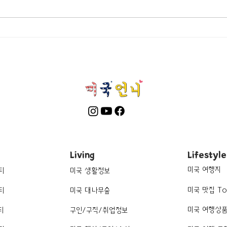
[여행지/텍사스 Dallas/박물관]
[여행
Rainbow Vomit
Enni
Living
Lifestyle
미국 여행지
티
미국 생활정보
미국 맛집 To
티
미국 대나무숲
미국 여행상
티
구인/구직/취업정보