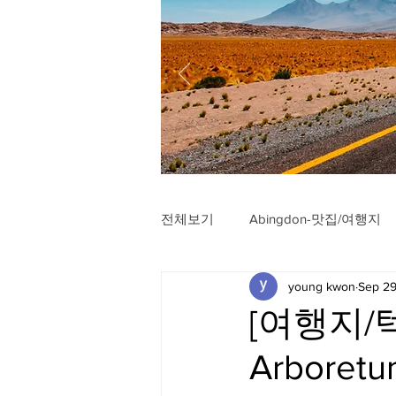
전체보기
Abingdon-맛집/여행지
young kwon
Sep 29
Arlington-맛집/여행지
Arli
[여행지/텍사
Arboretu
Badlands-맛집/여행지
Balt