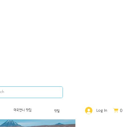
0
미국언니 맛집
Log In
핫딜