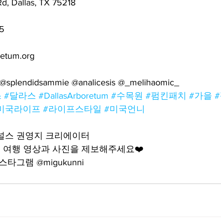
, Dallas, TX 75218
5
etum.org
m @splendidsammie @analicesis @_melihaomic_
스
#달라스
#DallasArboretum
#수목원
#펌킨패치
#가을
미국라이프
#라이프스타일
#미국언니
어널스 권영지 크리에이터
 여행 영상과 사진을 제보해주세요❤️
타그램 @migukunni