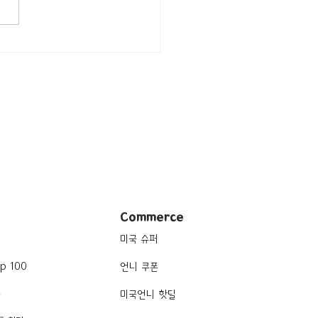
지/텍사스 Ennis /축제]
s Bluebonnet Festival
Commerce
미국 슈퍼
p 100
언니 쿠폰
품
미국언니 핫딜