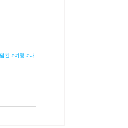
#펌킨
#여행
#나