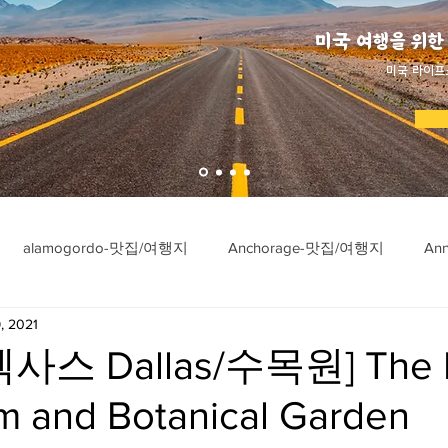
미국 여행을 위한
​미국 라이프
alamogordo-맛집/여행지
Anchorage-맛집/여행지
An
, 2021
ngton-맛집/여행지
Asheville-맛집/여행지
Atlanta-맛집/여행
스 Dallas/수목원] The D
m and Botanical Garden
imore-맛집/여행지
Bar Harbor-맛집/여행지
Baraboo-맛집