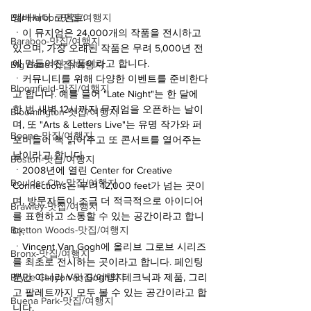
Bar Harbor-맛집/여행지
앰베서더 코멘트:
ㆍ이 뮤지엄은 24,000개의 작품을 전시하고 
Baraboo-맛집/여행지
있으며, 가장 오래된 작품은 무려 5,000년 전
에 만들어진 작품이라고 합니다.
Big Bend-맛집/여행지
ㆍ커뮤니티를 위해 다양한 이벤트를 준비한다
Bloomfield-맛집/여행지
고 합니다. 예를 들어 "Late Night"는 한 달에 
한 번 새벽 12시까지 뮤지엄을 오픈하는 날이
Bloomington-맛집/여행지
며, 또 "Arts & Letters Live"는 유명 작가와 퍼
Boone-맛집/여행지
포머들이 책 읽어주고 또 콘서트를 열어주는 
날이라고 합니다.
Boston-맛집/여행지
ㆍ2008년에 열린 Center for Creative 
Boulder City-맛집/여행지
Connections는 무려 12,000 feet가 넘는 곳이
며, 방문자들이 조금 더 적극적으로 아이디어
Brawley-맛집/여행지
를 표현하고 소통할 수 있는 공간이라고 합니
Bretton Woods-맛집/여행지
다.
ㆍVincent Van Gogh에 올리브 그로브 시리즈
Bronx-맛집/여행지
를 최초로 전시하는 곳이라고 합니다. 페인팅
Bryce Canyon-맛집/여행지
뿐만 아니라 Van Gogh의 테크닉과 제품, 그리
고 팔레트까지 모두 볼 수 있는 공간이라고 합
Buena Park-맛집/여행지
니다.