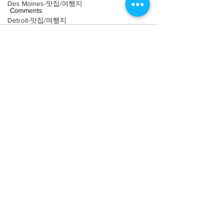
Des Moines-맛집/여행지
Comments
Detroit-맛집/여행지
Doral-맛집/여행지
Write a comment...
[여행지/텍사스 Dallas/박물
[여행지/텍사스 En
Dripping Springs-맛집/여행지
관] Rainbow Vomit
제] Ennis Bluebo
Dry Tortugas-맛집/여행지
Festival
Edgewater-맛집/여행지
El Paso-맛집/여행지
Empire-맛집/여행지
Essex-맛집/여행지
About
회사소개
광고문의
Eureka Springs-맛집/여행지
제휴문의
서포터즈
everett-맛집/여행지
Forest Grove-맛집/여행지
Community
미국 서부 커뮤니티
Fort Worth-맛집/여행지
미국 중부 커뮤니티