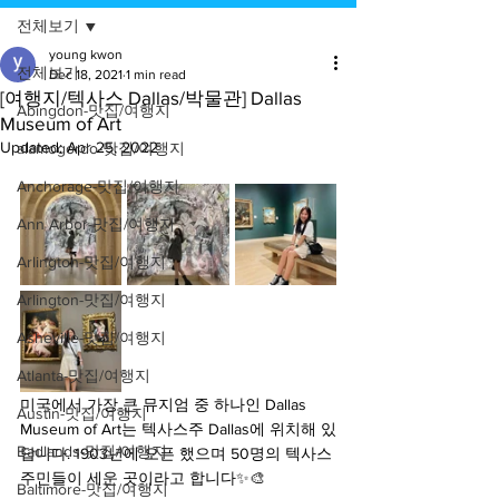
전체보기
young kwon
전체보기
Dec 18, 2021
1 min read
[여행지/텍사스 Dallas/박물관] Dallas
Abingdon-맛집/여행지
Museum of Art
Updated:
Apr 25, 2022
alamogordo-맛집/여행지
Anchorage-맛집/여행지
Ann Arbor-맛집/여행지
Arlington-맛집/여행지
Arlington-맛집/여행지
Asheville-맛집/여행지
Atlanta-맛집/여행지
미국에서 가장 큰 뮤지엄 중 하나인 Dallas 
Austin-맛집/여행지
Museum of Art는 텍사스주 Dallas에 위치해 있
Badlands-맛집/여행지
답니다. 1903년에 오픈 했으며 50명의 텍사스 
주민들이 세운 곳이라고 합니다✨🎨
Baltimore-맛집/여행지