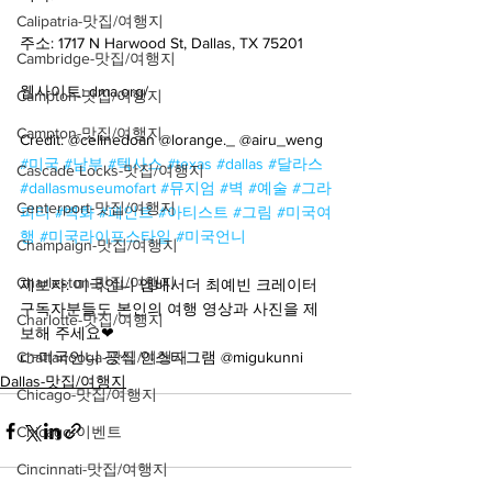
Calipatria-맛집/여행지
주소: 1717 N Harwood St, Dallas, TX 75201
Cambridge-맛집/여행지
웹사이트: dma.org/
Campton-맛집/여행지
Campton-맛집/여행지
Credit: @celinedoan @lorange._ @airu_weng
#미국
#남부
#텍사스
#texas
#dallas
#달라스
Cascade Locks-맛집/여행지
#dallasmuseumofart
#뮤지엄
#벽
#예술
#그라
Centerport-맛집/여행지
피티
#벽화
#페인트
#아티스트
#그림
#미국여
행
#미국라이프스타일
#미국언니
Champaign-맛집/여행지
Charleston-맛집/여행지
제보자: 미국언니 앰배서더 최예빈 크레이터
구독자분들도 본인의 여행 영상과 사진을 제
Charlotte-맛집/여행지
보해 주세요❤
Chattanooga-맛집/여행지
👉미국언니 공식 인스타그램 @migukunni
Dallas-맛집/여행지
Chicago-맛집/여행지
Chicago-이벤트
Cincinnati-맛집/여행지