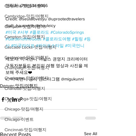
연락처: (719) 634-6666
Calipatria-맛집/여행지
Cambridge-맛집/여행지
Credit: @seulalovesyu @uprootedtravelers 
@alli_hauswirth @rhayleicy
Campton-맛집/여행지
#미국
#서부
#콜로라도
#ColoradoSprings
Campton-맛집/여행지
#GardenoftheGods
#콜로라도여행
#힐링
#등
산
#미국라이프
#라이프스타일
#미국언니
Cascade Locks-맛집/여행지
Centerport-맛집/여행지
제보자: 미국언니 어널스 권영지 크리에이터
구독자분들도 본인의 여행 영상과 사진을 제
Champaign-맛집/여행지
보해 주세요❤️
Charleston-맛집/여행지
👉미국언니 공식 인스타그램 @migukunni
Denver-맛집/여행지
Charlotte-맛집/여행지
Chattanooga-맛집/여행지
Chicago-맛집/여행지
Chicago-이벤트
Cincinnati-맛집/여행지
See All
Recent Posts