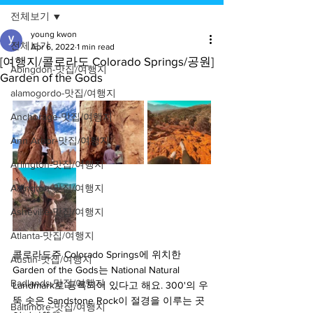
전체보기
young kwon
전체보기
Apr 6, 2022
1 min read
[여행지/콜로라도 Colorado Springs/공원]
Abingdon-맛집/여행지
Garden of the Gods
alamogordo-맛집/여행지
Anchorage-맛집/여행지
Ann Arbor-맛집/여행지
Arlington-맛집/여행지
Arlington-맛집/여행지
Asheville-맛집/여행지
Atlanta-맛집/여행지
콜로라도주 Colorado Springs에 위치한 
Austin-맛집/여행지
Garden of the Gods는 National Natural 
Badlands-맛집/여행지
Landmark로 등록되어 있다고 해요. 300'의 우
뚝 솟은 Sandstone Rock이 절경을 이루는 곳
Baltimore-맛집/여행지