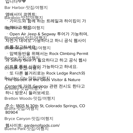
입니다💚💙
Bar Harbor-맛집/여행지
앰배서더 코멘트:
Baraboo-맛집/여행지
ㆍ가이드와 함께 하는 트레일과 하이킹이 가
능하다고 해요.
Big Bend-맛집/여행지
ㆍOpen Air Jeep & Segway 투어가 가능하며, 
Bloomfield-맛집/여행지
자전거 대여도 가능하다고 하니 공식 웹사이
트를 참고하세요.
Bloomington-맛집/여행지
ㆍ암벽등반을 위해서는 Rock Climbing Permit
Boone-맛집/여행지
과 Safety Gear가 필요하다고 하고 공식 웹사
이트를 통해 신청이 가능하다고 하네요.
Boston-맛집/여행지
ㆍ또 다른 볼거리로는 Rock Ledge Ranch와 
Boulder City-맛집/여행지
The Garden of the Gods Visitor & Nature 
Center에 가면 Geology 관련 전시도 한다고 
Brawley-맛집/여행지
하니 방문시 들러보세요.
Bretton Woods-맛집/여행지
주소: 1805 N 30th St, Colorado Springs, CO 
Bronx-맛집/여행지
80904
Bryce Canyon-맛집/여행지
웹사이트: gardenofgods.com/
Buena Park-맛집/여행지