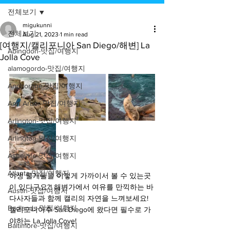
전체보기
migukunni
전체보기
Aug 21, 2023
1 min read
[여행지/캘리포니아 San Diego/해변] La
Abingdon-맛집/여행지
Jolla Cove
alamogordo-맛집/여행지
Anchorage-맛집/여행지
Ann Arbor-맛집/여행지
Arlington-맛집/여행지
Arlington-맛집/여행지
Asheville-맛집/여행지
Atlanta-맛집/여행지
야생 물개들을 이렇게 가까이서 볼 수 있는곳
이 있다구요?! 해변가에서 여유를 만끽하는 바
Austin-맛집/여행지
다사자들과 함께 캘리의 자연을 느껴보세요! 
Badlands-맛집/여행지
캘리포니아주 San Diego에 왔다면 필수로 가
야하는 La Jolla Cove!
Baltimore-맛집/여행지