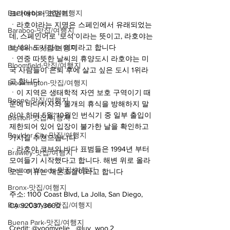
Bar Harbor-맛집/여행지
크리에이터 코멘트:
ㆍ라호야라는 지명은 스페인에서 유래되었는
Baraboo-맛집/여행지
데, 스페인어로 ‘보석’이라는 뜻이고, 라호야는 
보석의 도시라는 의미라고 합니다
Big Bend-맛집/여행지
ㆍ연중 따뜻한 날씨의 휴양도시 라호야는 미
Bloomfield-맛집/여행지
국 사람들이 은퇴 후에 살고 싶은 도시 1위라
고 합니다
Bloomington-맛집/여행지
ㆍ이 지역은 생태학적 자연 보호 구역이기 때
Boone-맛집/여행지
문에 바다사자와 물개의 휴식을 방해하지 말
아야 하며 5월~10월인 번식기 중 일부 출입이 
Boston-맛집/여행지
제한되어 있어 입장이 불가한 날을 확인하고 
Boulder City-맛집/여행지
가시길 추천드립니다
ㆍ라호야 코브의 바다 표범들은 1994년 부터 
Brawley-맛집/여행지
모여들기 시작했다고 합니다. 해변 위로 올라
Bretton Woods-맛집/여행지
오는 이유는 체온조절이라고 합니다
Bronx-맛집/여행지
주소: 1100 Coast Blvd, La Jolla, San Diego, 
Bryce Canyon-맛집/여행지
CA 92037-3600
Buena Park-맛집/여행지
Credit: @yoomvelie_ @luv_woo.2 