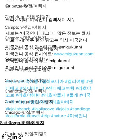
@ellie_sihyun
Calipatria-맛집/여행지
Cambridge-맛집/여행지
크리에이터: 미국언니 앰배서더 시우
Campton-맛집/여행지
제보는 '미국언니' 태그, 더 많은 정보는 웹사
Campton-맛집/여행지
이트에서! 미주 한인 광고는 역시 미국언니
미국언니 공식 인스타그램: @migukunni
Cascade Locks-맛집/여행지
미국언니 공식 웹사이트: 
www.migukunni.com
Centerport-맛집/여행지
미국언니 공식 유튜브: migukunni
미국언니 공식 페이스북: migukunni
Champaign-맛집/여행지
Charleston-맛집/여행지
#미국
#미국여행
#캘리포니아
#캘리여행
#샌
디에고
#샌디에이고
#샌디에고여행
#라호야
Charlotte-맛집/여행지
코브
#라호야해변
#라호야물개
#물개
#미국
Chattanooga-맛집/여행지
자연
#해변
#캘리해변
#라호야비치
#lajollabeach
#lajollacove
#lajolla
#sandiego
Chicago-맛집/여행지
#california
#travel
#trip
#nature
#미국언니
San Diego-맛집/여행지
Chicago-이벤트
Cincinnati-맛집/여행지