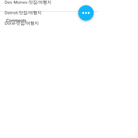
Des Moines-맛집/여행지
Detroit-맛집/여행지
Comments
Doral-맛집/여행지
Dripping Springs-맛집/여행지
Dry Tortugas-맛집/여행지
Write a comment...
[여행지/캘리포니아주
[맛집/캘리포니아 
Carlsbad/꽃밭] The Flower
Diego/브런치] Mo
Edgewater-맛집/여행지
Fields
Glory
El Paso-맛집/여행지
Empire-맛집/여행지
Essex-맛집/여행지
Eureka Springs-맛집/여행지
everett-맛집/여행지
About
회사소개
광고문의
제휴문의
서포터즈
Forest Grove-맛집/여행지
Fort Worth-맛집/여행지
Community
미국 서부 커뮤니티