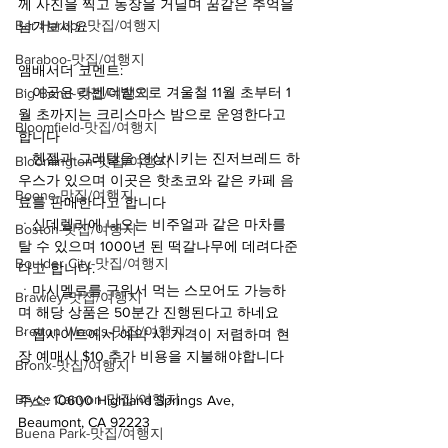
께 사진을 찍고 농장을 거닐며 꿈같은 추억을 
Bar Harbor-맛집/여행지
남겨보세요
Baraboo-맛집/여행지
앰배서더 코멘트:
ㆍ이곳은 라벤더밭으로 겨울철 11월 초부터 1
Big Bend-맛집/여행지
월 초까지는 크리스마스 밤으로 운영한다고 
Bloomfield-맛집/여행지
합니다
ㆍ헨젤과 그레텔을 연상시키는 진저브레드 하
Bloomington-맛집/여행지
우스가 있으며 이곳은 핫초코와 같은 카페 음
Boone-맛집/여행지
료를 판매한다고 합니다
ㆍ신데렐라에 나오는 비주얼과 같은 마차를 
Boston-맛집/여행지
탈 수 있으며 1000년 된 떡갈나무에 데려다준
Boulder City-맛집/여행지
다고 합니다.
ㆍ마시멜로를 구워서 먹는 스모어도 가능하
Brawley-맛집/여행지
며 해당 상품은 50분간 진행된다고 하네요
Bretton Woods-맛집/여행지
ㆍ웹사이트에서 예약 시 가격이 저렴하며 현
장 예매시 $10 추가 비용을 지불해야합니다
Bronx-맛집/여행지
Bryce Canyon-맛집/여행지
주소: 10600 Highland Springs Ave, 
Beaumont, CA 92223
Buena Park-맛집/여행지