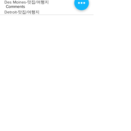
Des Moines-맛집/여행지
Comments
Detroit-맛집/여행지
Doral-맛집/여행지
Write a comment...
[여행지/캘리포니아
[카페/뉴욕 Soh
Dripping Springs-맛집/여행지
Ruby's Cafe
Victoria Beach/건축물]
Dry Tortugas-맛집/여행지
Pirate Tower
Edgewater-맛집/여행지
El Paso-맛집/여행지
Empire-맛집/여행지
Essex-맛집/여행지
About
회사소개
광고문의
Eureka Springs-맛집/여행지
제휴문의
서포터즈
everett-맛집/여행지
Forest Grove-맛집/여행지
Community
미국 서부 커뮤니티
Fort Worth-맛집/여행지
미국 중부 커뮤니티