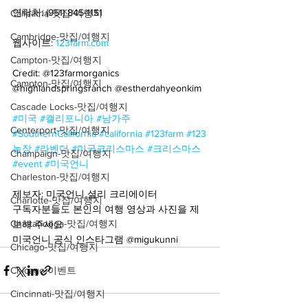
연락처: (951) 845-1151
Calipatria-맛집/여행지
Cambridge-맛집/여행지
웹사이트: 
123farm.com
Campton-맛집/여행지
Credit: @123farmorganics 
Campton-맛집/여행지
@highlandspringsranch @estherdahyeonkim
Cascade Locks-맛집/여행지
#미국
#캘리포니아
#남가주
Centerport-맛집/여행지
#SouthernCalifornia
#california
#123farm
#123
농장
#라벤더
#미국크리스마스
#크리스마스
Champaign-맛집/여행지
#event
#미국언니
Charleston-맛집/여행지
제보자: 미국언니 셜리 크리에이터
Charlotte-맛집/여행지
구독자분들도 본인의 여행 영상과 사진을 제
Chattanooga-맛집/여행지
보해 주세요
미국언니 공식 인스타그램 @migukunni
Chicago-맛집/여행지
Chicago-이벤트
Cincinnati-맛집/여행지