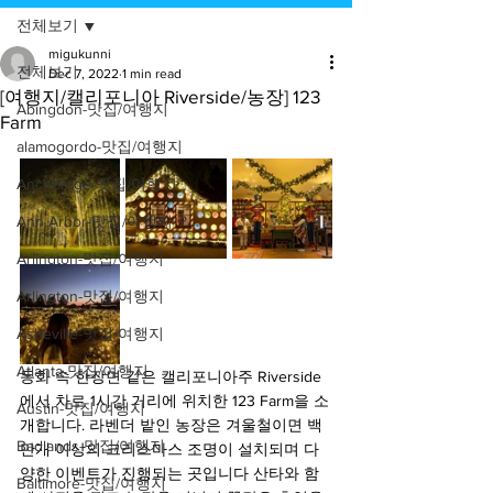
전체보기
migukunni
전체보기
Dec 7, 2022
1 min read
[여행지/캘리포니아 Riverside/농장] 123
Abingdon-맛집/여행지
Farm
alamogordo-맛집/여행지
Anchorage-맛집/여행지
Ann Arbor-맛집/여행지
Arlington-맛집/여행지
Arlington-맛집/여행지
Asheville-맛집/여행지
Atlanta-맛집/여행지
동화 속 한장면 같은 캘리포니아주 Riverside
에서 차로 1시간 거리에 위치한 123 Farm을 소
Austin-맛집/여행지
개합니다. 라벤더 밭인 농장은 겨울철이면 백
Badlands-맛집/여행지
만개 이상의 크리스마스 조명이 설치되며 다
양한 이벤트가 진행되는 곳입니다 산타와 함
Baltimore-맛집/여행지