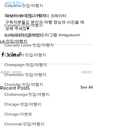
#미국언니
Calipatria-맛집/여행지
Cambridge-맛집/여행지
제보자: 미국언니 케이티 크레이터
구독자분들도 본인의 여행 영상과 사진을 제
Campton-맛집/여행지
보해 주세요♥️
👉미국언니 공식 인스타그램 @migukunni
Campton-맛집/여행지
LA-맛집/여행지
Cascade Locks-맛집/여행지
Centerport-맛집/여행지
Champaign-맛집/여행지
Charleston-맛집/여행지
Charlotte-맛집/여행지
See All
Recent Posts
Chattanooga-맛집/여행지
Chicago-맛집/여행지
Chicago-이벤트
Cincinnati-맛집/여행지