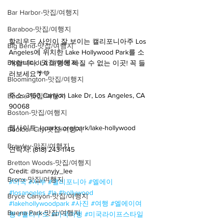
Bar Harbor-맛집/여행지
Baraboo-맛집/여행지
할리우드 사인이 잘 보이는 캘리포니아주 Los 
Big Bend-맛집/여행지
Angeles에 위치한 Lake Hollywood Park를 소
Bloomfield-맛집/여행지
개합니다. LA 여행에 빠질 수 없는 이곳! 꼭 들
러보세요🌴💚
Bloomington-맛집/여행지
주소: 3160 Canyon Lake Dr, Los Angeles, CA 
Boone-맛집/여행지
90068
Boston-맛집/여행지
웹사이트: laparks.org/park/lake-hollywood
Boulder City-맛집/여행지
Brawley-맛집/여행지
연락처: (818) 243-1145
Bretton Woods-맛집/여행지
Credit: @sunnyjy_lee
Bronx-맛집/여행지
#미국
#서부
#캘리포니아
#엘에이
#losangeles
#la
#hollywood
Bryce Canyon-맛집/여행지
#lakehollywoodpark
#사진
#여행
#엘에이여
Buena Park-맛집/여행지
행
#할리우드
#미국여행
#미국라이프스타일