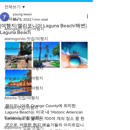
전체보기
young kwon
전체보기
Mar 5, 2022
1 min read
[여행지/캘리포니아 Laguna Beach/해변]
Abingdon-맛집/여행지
Laguna Beach
alamogordo-맛집/여행지
Anchorage-맛집/여행지
Ann Arbor-맛집/여행지
Arlington-맛집/여행지
Arlington-맛집/여행지
Asheville-맛집/여행지
Atlanta-맛집/여행지
캘리포니아주 Orange County에 위치한 
Austin-맛집/여행지
Laguna Beach는 미국 내 ‘Historic American 
Badlands-맛집/여행지
Landscape’로 불리는 700여 개의 장소 중 한 
곳으로, 저명한 현지 예술가들의 아지트입니
Baltimore-맛집/여행지