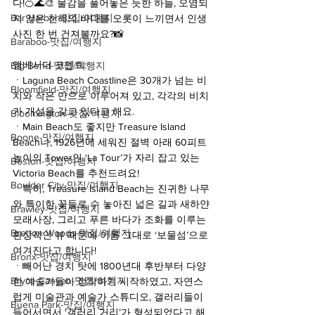
다!🍊🌊🎨 물감을 풀어놓은 듯한 하늘, 오염되
Bar Harbor-맛집/여행지
지 않은 천혜의 바다를 오롯이 느끼면서 인생 
사진 한 번 건져볼까요?📸  
Baraboo-맛집/여행지
앰베서더 코멘트:
Big Bend-맛집/여행지
ㆍLaguna Beach Coastline은 30개가 넘는 비
Bloomfield-맛집/여행지
치와 작은 만으로 이루어져 있고, 각각의 비치
가 개성을 갖고 있다고 해요. 
Bloomington-맛집/여행지
ㆍMain Beach도 좋지만 Treasure Island 
Boone-맛집/여행지
Beach나, 1926년에 세워진 절벽 아래 60피트 
높이의 Tower인 ‘La Tour’가 자리 잡고 있는 
Boston-맛집/여행지
Victoria Beach를 추천드려요! 
Boulder City-맛집/여행지
ㆍ특히, Treasure Island Beach는 진귀한 나무
와 특이한 꽃들로 수 놓아진 넓은 길과 새하얀 
Brawley-맛집/여행지
모래사장, 그리고 푸른 바다가 조화를 이루는 
Bretton Woods-맛집/여행지
환상적인 뷰 때문에 이름 그대로 ‘보물섬’으로 
여겨진다고 합니다! 
Bronx-맛집/여행지
ㆍ빼어난 경치 탓에 1800년대 후반부터 다양
Bryce Canyon-맛집/여행지
한 예술가들이 정착하기 시작하였고, 자연스
럽게 미술관과 예술가 스튜디오, 갤러리들이 
Buena Park-맛집/여행지
들어서면서 ‘갤러리 거리’가 형성되었다고 해