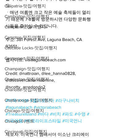
요.
Calipatria-맛집/여행지
ㆍ매년 여름엔 크고 작은 예술 축제들이 열리
Cambridge-맛집/여행지
기 때문에 7-8월에 방문하시면 다양한 문화행
사들을 즐기실 수 있답니다.
Campton-맛집/여행지
Campton-맛집/여행지
주소: 381 Forest Ave, Laguna Beach, CA 
92651 
Cascade Locks-맛집/여행지
Centerport-맛집/여행지
웹사이트: visitlagunabeach.com
Champaign-맛집/여행지
Credit: @nattroian, @lee_hanna0828, 
Charleston-맛집/여행지
@discovercaliforniaonline, 
@scotty_arredondo2 
Charlotte-맛집/여행지
Chattanooga-맛집/여행지
#미국
#서부
#캘리포니아
#라구나비치
#lagunabeach
#victoriabeach
Chicago-맛집/여행지
#TreasureIsland
#바다
#비치
#파도
#수영
#
미국여행
#미국라이프스타일
#미국언니
Chicago-이벤트
Cincinnati-맛집/여행지
제보자: 미국언니 앰배서더 이소난 크리에이