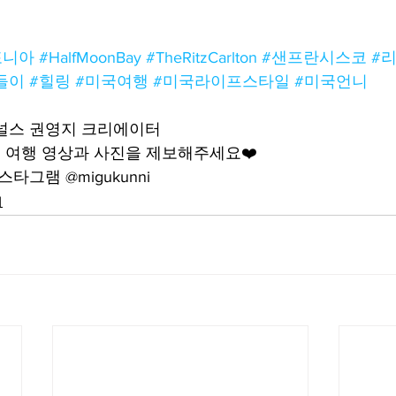
포니아
#HalfMoonBay
#TheRitzCarlton
#샌프란시스코
#
들이
#힐링
#미국여행
#미국라이프스타일
#미국언니
어널스 권영지 크리에이터
 여행 영상과 사진을 제보해주세요❤️
타그램 @migukunni
지