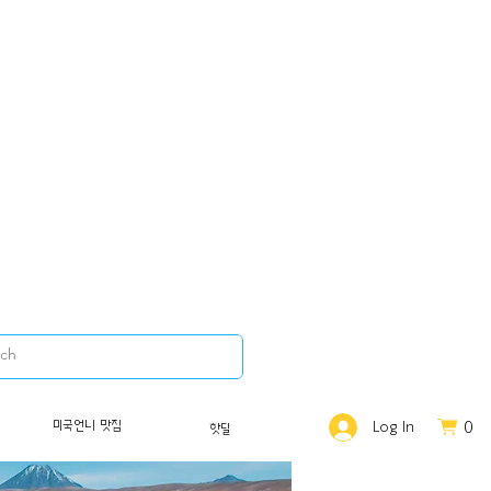
0
미국언니 맛집
Log In
핫딜