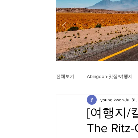
전체보기
Abingdon-맛집/여행지
young kwon
Jul 31,
Arlington-맛집/여행지
Arli
[여행지/캘
The Ritz-
Badlands-맛집/여행지
Balt