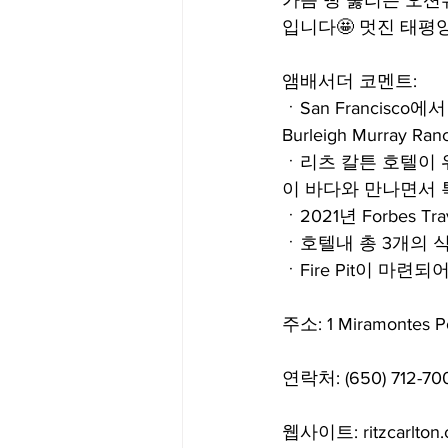
가슴 뻥 뚫리는 오션뷰가 
입니다🤩 멋진 태평
앰배서더 코멘트:
ㆍSan Francisco
Burleigh Murray R
ㆍ리츠 칼튼 호텔이 위
이 바다와 만나면서 
ㆍ2021년 Forbes Tr
ㆍ호텔내 총 3개의 
ㆍFire Pit이 마련
주소: 1 Miramontes Po
연락처: (650) 712-70
웹사이트: ritzcarlton.co