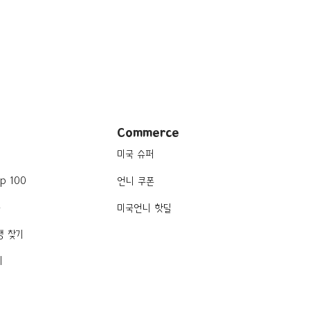
Commerce
미국 슈퍼
p 100
언니 쿠폰
품
미국언니 핫딜
행 찾기
기