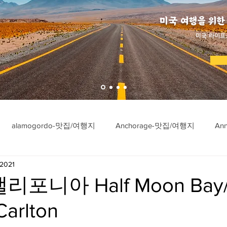
미국 여행을 위한
​미국 라이프
alamogordo-맛집/여행지
Anchorage-맛집/여행지
An
 2021
ngton-맛집/여행지
Asheville-맛집/여행지
Atlanta-맛집/여행
리포니아 Half Moon Bay
Carlton
imore-맛집/여행지
Bar Harbor-맛집/여행지
Baraboo-맛집