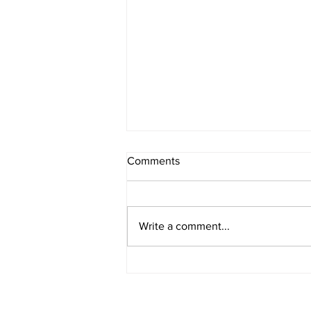
Comments
Write a comment...
[여행지/캘리포니아 Tahoma/
호수] Ed Z'berg Sugar Pine
Point State Park