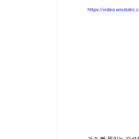
https://video.wixstat
Big Bend-맛집/여행지
Bloo
Boston-맛집/여행지
Boulde
Bronx-맛집/여행지
Bryce 
Cambridge-맛집/여행지
Ca
Centerport-맛집/여행지