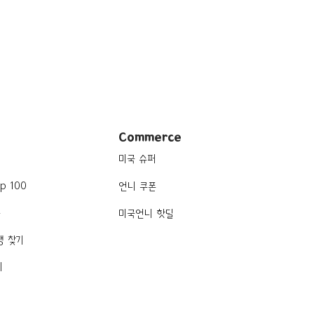
Commerce
미국 슈퍼
p 100
언니 쿠폰
품
미국언니 핫딜
행 찾기
기