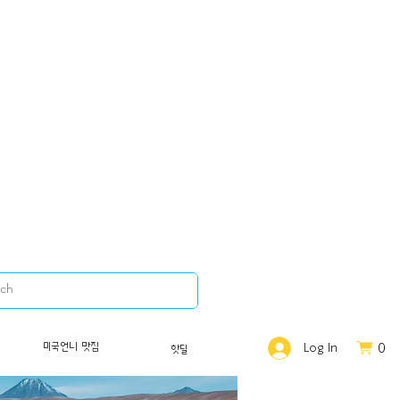
0
미국언니 맛집
Log In
핫딜