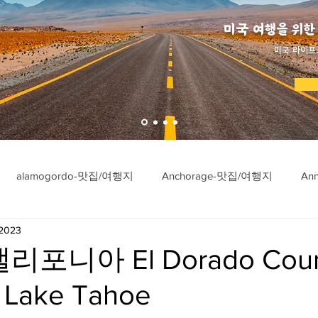
미국 여행을 위한
​미국 라이프
alamogordo-맛집/여행지
Anchorage-맛집/여행지
An
 2023
ngton-맛집/여행지
Asheville-맛집/여행지
Atlanta-맛집/여행
리포니아 El Dorado Coun
 Lake Tahoe
imore-맛집/여행지
Bar Harbor-맛집/여행지
Baraboo-맛집