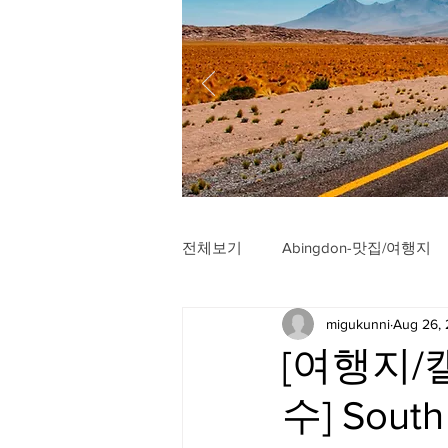
전체보기
Abingdon-맛집/여행지
migukunni
Aug 26,
Arlington-맛집/여행지
Arli
[여행지/캘
수] South
Badlands-맛집/여행지
Balt