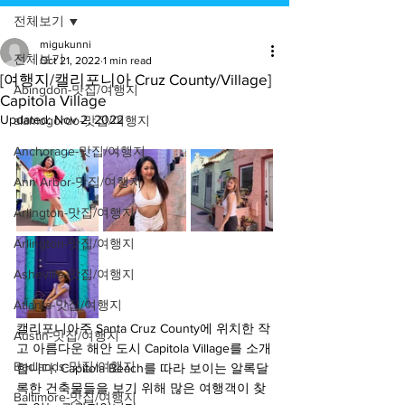
전체보기
migukunni
전체보기
Oct 21, 2022
1 min read
[여행지/캘리포니아 Cruz County/Village]
Abingdon-맛집/여행지
Capitola Village
Updated:
Nov 2, 2022
alamogordo-맛집/여행지
Anchorage-맛집/여행지
Ann Arbor-맛집/여행지
Arlington-맛집/여행지
Arlington-맛집/여행지
Asheville-맛집/여행지
Atlanta-맛집/여행지
캘리포니아주 Santa Cruz County에 위치한 작
Austin-맛집/여행지
고 아름다운 해안 도시 Capitola Village를 소개
Badlands-맛집/여행지
합니다. Capitola Beach를 따라 보이는 알록달
록한 건축물들을 보기 위해 많은 여행객이 찾
Baltimore-맛집/여행지