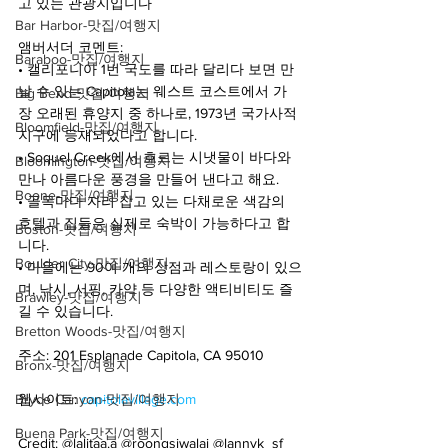
고 있는 관광지입니다
Bar Harbor-맛집/여행지
앰버서더 코멘트:
Baraboo-맛집/여행지
• 캘리포니아 1번 국도를 따라 달리다 보면 만
날 수 있는 Capitola는 웨스트 코스트에서 가
Big Bend-맛집/여행지
장 오래된 휴양지 중 하나로, 1973년 국가사적 
Bloomfield-맛집/여행지
지구에 등재되었다고 합니다.
• Soquel Creek에서 흐르는 시냇물이 바다와 
Bloomington-맛집/여행지
만나 아름다운 풍경을 만들어 낸다고 해요.
Boone-맛집/여행지
• 골목마다 자리 잡고 있는 다채로운 색감의 
호텔과 집들은 실제로 숙박이 가능하다고 합
Boston-맛집/여행지
니다.
Boulder City-맛집/여행지
• 마을에는 90여 개의 상점과 레스토랑이 있으
며, 낚시, 서핑, 카약 등 다양한 액티비티도 즐
Brawley-맛집/여행지
길 수 있습니다.
Bretton Woods-맛집/여행지
주소: 201 Esplanade Capitola, CA 95010
Bronx-맛집/여행지
Bryce Canyon-맛집/여행지
웹사이트: 
capitolavillage.com
Buena Park-맛집/여행지
Credit: @lalitaa.a @roongsiwalai @lannyk_sf