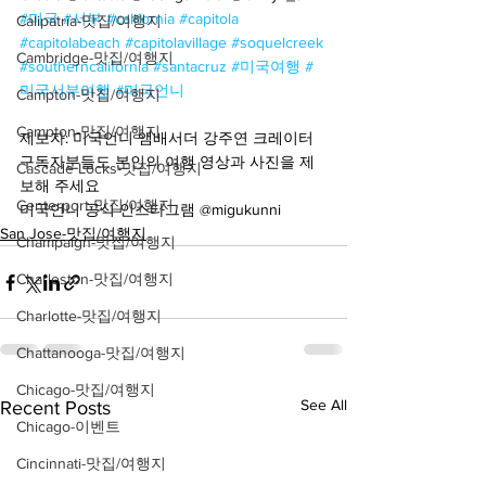
#미국
#서부
#california
#capitola
Calipatria-맛집/여행지
#capitolabeach
#capitolavillage
#soquelcreek
Cambridge-맛집/여행지
#southerncalifornia
#santacruz
#미국여행
#
미국서부여행
#미국언니
Campton-맛집/여행지
Campton-맛집/여행지
제보자: 미국언니 앰배서더 강주연 크레이터
구독자분들도 본인의 여행 영상과 사진을 제
Cascade Locks-맛집/여행지
보해 주세요
Centerport-맛집/여행지
미국언니 공식 인스타그램 @migukunni
San Jose-맛집/여행지
Champaign-맛집/여행지
Charleston-맛집/여행지
Charlotte-맛집/여행지
Chattanooga-맛집/여행지
Chicago-맛집/여행지
See All
Recent Posts
Chicago-이벤트
Cincinnati-맛집/여행지