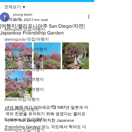
전체보기
young kwon
전체보기
Jul 18, 2021
1 min read
[여행지/캘리포니아주 San Diego/자연]
Abingdon-맛집/여행지
Japanese Friendship Garden
alamogordo-맛집/여행지
Anchorage-맛집/여행지
Ann Arbor-맛집/여행지
Arlington-맛집/여행지
Arlington-맛집/여행지
Asheville-맛집/여행지
Atlanta-맛집/여행지
내년 봄엔 여기 어떠세요?🥰 1987년 일본과 미
Austin-맛집/여행지
국의 친분을 유지하기 위해 생겼다는 캘리포
Badlands-맛집/여행지
니아주 San Diego에 위치한 Japanese 
Friendship Garden! 어느 각도에서 찍어도 디
Baltimore-맛집/여행지