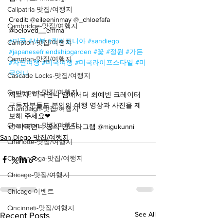
Calipatria-맛집/여행지
Credit: @eileeninmay @_chloefafa 
Cambridge-맛집/여행지
@beloved__emma 
#미국
#서부
#캘리포니아
#sandiego
Campton-맛집/여행지
#japanesefriendshipgarden
#꽃
#정원
#가든
Campton-맛집/여행지
#자연여행
#미국여행
#미국라이프스타일
#미
국언니
Cascade Locks-맛집/여행지
Centerport-맛집/여행지
제보자: 미국언니 앰배서더 최예빈 크레이터
구독자분들도 본인의 여행 영상과 사진을 제
Champaign-맛집/여행지
보해 주세요❤
Charleston-맛집/여행지
👉미국언니 공식 인스타그램 @migukunni
San Diego-맛집/여행지
Charlotte-맛집/여행지
Chattanooga-맛집/여행지
Chicago-맛집/여행지
Chicago-이벤트
Cincinnati-맛집/여행지
See All
Recent Posts