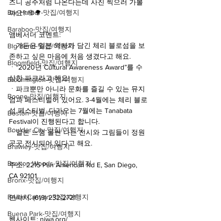
즈니 공주처럼 나온다는데 사진 찍으러 가볼
Bar Harbor-맛집/여행지
까요? 🌸🌳
Baraboo-맛집/여행지
앰베서더 코멘트:
ㆍ가든은 일본 역사가 담긴 체리 블로섬을 보
Big Bend-맛집/여행지
존하고 싶은 마음에 처음 생겼다고 해요.
Bloomfield-맛집/여행지
ㆍ“2020년 Cultural Awareness Award”를 수
상한 파크라고 해요!
Bloomington-맛집/여행지
ㆍ파크뿐만 아니라 문화를 즐길 수 있는 뮤지
Boone-맛집/여행지
엄과 페스티벌이 있어요. 3-4월에는 체리 블로
섬 페스티벌, 다가오는 7월에는 Tanabata 
Boston-맛집/여행지
Festival이 진행된다고 합니다.
Boulder City-맛집/여행지
ㆍ일본 느낌 물씬 나는 전시와 그림들이 정원 
곳곳 전시되어 있다고 해요.
Brawley-맛집/여행지
Bretton Woods-맛집/여행지
주소: 2215 Pan American Rd E, San Diego, 
CA 92101
Bronx-맛집/여행지
Bryce Canyon-맛집/여행지
연락처: (619) 232-2721
Buena Park-맛집/여행지
웹사이트: niwa.org/