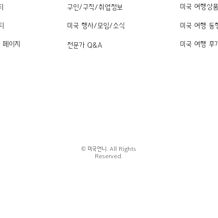
미국 여행상
티
구인/구직/취업정보
티
미국 행사/모임/소식
미국 여행 동
k 페이지
미국 여행 후
전문가 Q&A
© 미국언니. All Rights
Reserved.