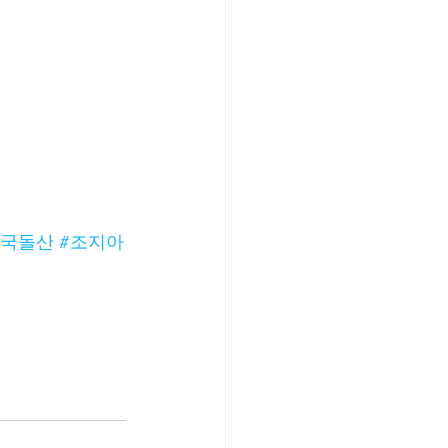
미국돌산
#조지아