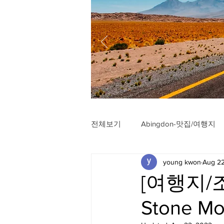
전체보기
Abingdon-맛집/여행지
young kwon
Aug 22
Arlington-맛집/여행지
Arli
[여행지/조
Stone Mo
Badlands-맛집/여행지
Balt