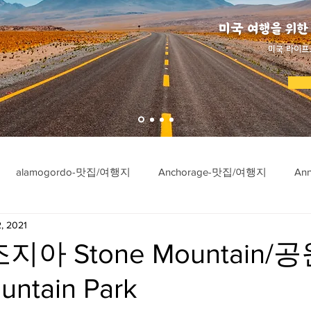
미국 여행을 위한
​미국 라이프
alamogordo-맛집/여행지
Anchorage-맛집/여행지
An
, 2021
ngton-맛집/여행지
Asheville-맛집/여행지
Atlanta-맛집/여행
지아 Stone Mountain/공
untain Park
imore-맛집/여행지
Bar Harbor-맛집/여행지
Baraboo-맛집