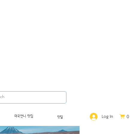
0
미국언니 맛집
Log In
핫딜