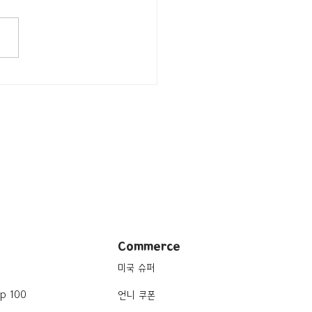
행지/조지아
ta/Historical Landmark]
 House
Commerce
미국 슈퍼
p 100
언니 쿠폰