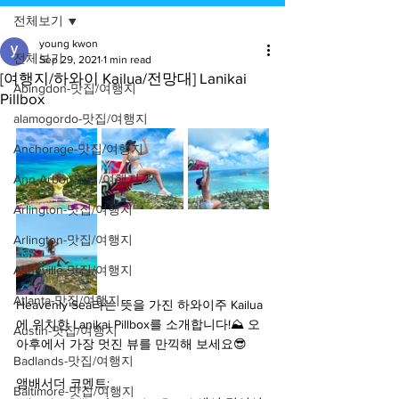
전체보기
young kwon
전체보기
Sep 29, 2021
1 min read
[여행지/하와이 Kailua/전망대] Lanikai
Abingdon-맛집/여행지
Pillbox
alamogordo-맛집/여행지
Anchorage-맛집/여행지
Ann Arbor-맛집/여행지
Arlington-맛집/여행지
Arlington-맛집/여행지
Asheville-맛집/여행지
Atlanta-맛집/여행지
Heavenly Sea라는 뜻을 가진 하와이주 Kailua
에 위치한 Lanikai Pillbox를 소개합니다!⛰ 오
Austin-맛집/여행지
아후에서 가장 멋진 뷰를 만끽해 보세요😎
Badlands-맛집/여행지
앰배서더 코멘트:
Baltimore-맛집/여행지