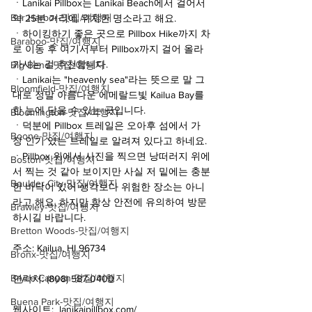
ㆍLanikai Pillbox는 Lanikai Beach에서 걸어서 
Bar Harbor-맛집/여행지
약 25분 거리에 위치한 명소라고 해요.
ㆍ하이킹하기 좋은 곳으로 Pillbox Hike까지 차
Baraboo-맛집/여행지
로 이동 후 여기서부터 Pillbox까지 걸어 올라
가시는 걸 추천합니다.
Big Bend-맛집/여행지
ㆍLanikai는 "heavenly sea"라는 뜻으로 말 그
Bloomfield-맛집/여행지
대로 정말 아름다운 에메랄드빛 Kailua Bay를 
한 눈에 담을 수 있는 곳입니다.
Bloomington-맛집/여행지
ㆍ덕분에 Pillbox 트레일은 오아후 섬에서 가
Boone-맛집/여행지
장 인기 있는 트레일로 알려져 있다고 하네요.
ㆍPillbox 위에서 사진을 찍으면 낭떠러지 위에
Boston-맛집/여행지
서 찍는 것 같아 보이지만 사실 저 밑에는 충분
Boulder City-맛집/여행지
한 바닥이 있어 생각보다 위험한 장소는 아니
라고 해요. 하지만 항상 안전에 유의하여 방문
Brawley-맛집/여행지
하시길 바랍니다.
Bretton Woods-맛집/여행지
주소: Kailua, HI 96734
Bronx-맛집/여행지
Bryce Canyon-맛집/여행지
연락처: (808) 587-0400
Buena Park-맛집/여행지
웹사이트:  lanikaipillbox.com/