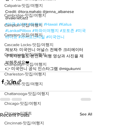
Calipatria-맛집/여행지
Credit: @tora.mahalo @jenna_albanese 
Cambridge-맛집/여행지
@valeriecazz
#미국
#서부
#하와이
#Hawaii
#Kailua
Campton-맛집/여행지
#LanikaiPillbox
#하와이여행지
#포토존
#미국
Campton-맛집/여행지
라이프
#라이프스타일
#미국언니
Cascade Locks-맛집/여행지
제보자: 미국언니 어널스 전혜주 크리에이터
Centerport-맛집/여행지
구독자분들도 본인의 여행 영상과 사진을 제
보해주세요❤️
Champaign-맛집/여행지
👉 미국언니 공식 인스타그램 @migukunni
Charleston-맛집/여행지
Charlotte-맛집/여행지
Chattanooga-맛집/여행지
Chicago-맛집/여행지
Chicago-이벤트
See All
Recent Posts
Cincinnati-맛집/여행지