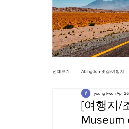
전체보기
Abingdon-맛집/여행지
young kwon
Apr 26
Arlington-맛집/여행지
Arli
[여행지/조
Museum o
Badlands-맛집/여행지
Balt