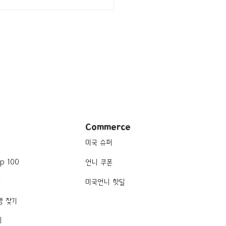
지/조지아 Lookout
tain/가든] Rock City
ens
Commerce
미국 슈퍼
p 100
언니 쿠폰
품
미국언니 핫딜
행 찾기
기