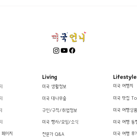
[여행지/조지아
[여행
Atlanta/Historical Landmark]
Moun
Swan House
Gard
Living
Lifestyle
미국 여행지
티
미국 생활정보
미국 맛집 To
티
미국 대나무숲
미국 여행상
티
구인/구직/취업정보
티
미국 행사/모임/소식
미국 여행 동
k 페이지
미국 여행 후
전문가 Q&A