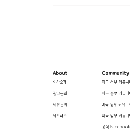
[여행지/조지아 Atlanta/박물관]
World of Coca-Cola
About
Community
회사소개
미국 서부 커뮤니
광고문의
미국 중부 커뮤니
제휴문의
미국 동부 커뮤니
서포터즈
미국 남부 커뮤니
공식 Faceboo