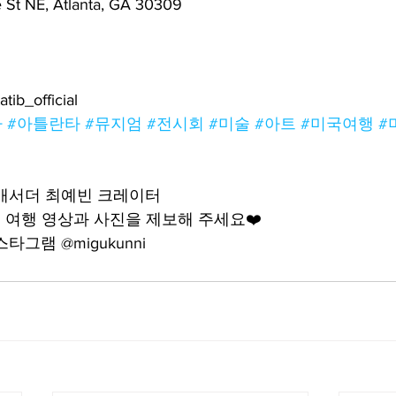
St NE, Atlanta, GA 30309
tib_official
아
#아틀란타
#뮤지엄
#전시회
#미술
#아트
#미국여행
#
앰배서더 최예빈 크레이터
여행 영상과 사진을 제보해 주세요❤️
그램 @migukunni