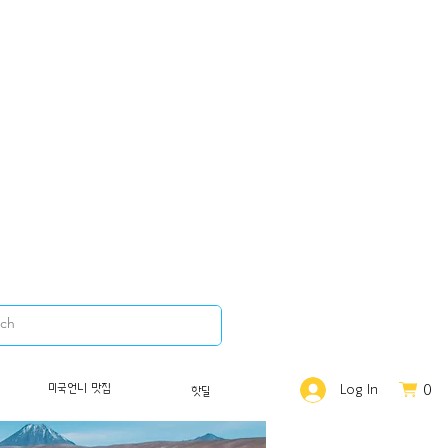
0
미국언니 맛집
Log In
핫딜