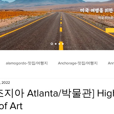
미국 여행을 위한
​미국 라이프
alamogordo-맛집/여행지
Anchorage-맛집/여행지
An
, 2022
ngton-맛집/여행지
Asheville-맛집/여행지
Atlanta-맛집/여행
지아 Atlanta/박물관] Hig
f Art
imore-맛집/여행지
Bar Harbor-맛집/여행지
Baraboo-맛집