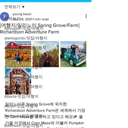
전체보기
young kwon
전체보기
Sep 29, 2021
1 min read
[여행지/일리노이 Spring Grove/Farm]
Abingdon-맛집/여행지
Richardson Adventure Farm
alamogordo-맛집/여행지
Anchorage-맛집/여행지
Ann Arbor-맛집/여행지
Arlington-맛집/여행지
Arlington-맛집/여행지
Asheville-맛집/여행지
Atlanta-맛집/여행지
일리노이주 Spring Grove에 위치한 
Austin-맛집/여행지
Richardson Adventure Farm은 세계에서 가장 
Badlands-맛집/여행지
큰 Corn Maze를 보유하고 있다고 해요!🌽 올
가을 이곳에서 Corn Maze와 더불어 Pumpkin 
Baltimore-맛집/여행지