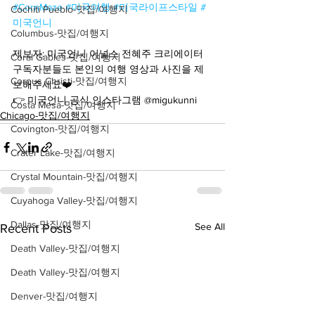
#CornMaze
#미국여행
#미국라이프스타일
#
Cochiti Pueblo-맛집/여행지
미국언니
Columbus-맛집/여행지
제보자: 미국언니 어널스 전혜주 크리에이터
Coral Gables-맛집/여행지
구독자분들도 본인의 여행 영상과 사진을 제
Corpus Christi-맛집/여행지
보해주세요❤️
👉 미국언니 공식 인스타그램 @migukunni
Costa Mesa-맛집/여행지
Chicago-맛집/여행지
Covington-맛집/여행지
Crater Lake-맛집/여행지
Crystal Mountain-맛집/여행지
Cuyahoga Valley-맛집/여행지
Dallas-맛집/여행지
See All
Recent Posts
Death Valley-맛집/여행지
Death Valley-맛집/여행지
Denver-맛집/여행지