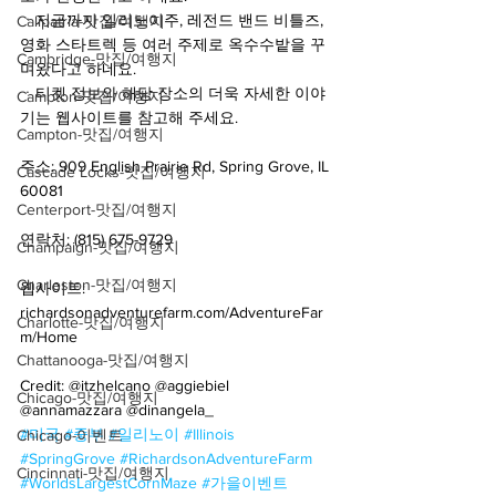
ㆍ지금까지 일리노이주, 레전드 밴드 비틀즈, 
Calipatria-맛집/여행지
영화 스타트렉 등 여러 주제로 옥수수밭을 꾸
Cambridge-맛집/여행지
며왔다고 하네요.
ㆍ티켓 정보와 해당 장소의 더욱 자세한 이야
Campton-맛집/여행지
기는 웹사이트를 참고해 주세요.
Campton-맛집/여행지
주소: 909 English Prairie Rd, Spring Grove, IL 
Cascade Locks-맛집/여행지
60081
Centerport-맛집/여행지
연락처: (815) 675-9729
Champaign-맛집/여행지
Charleston-맛집/여행지
웹사이트: 
richardsonadventurefarm.com/AdventureFar
Charlotte-맛집/여행지
m/Home
Chattanooga-맛집/여행지
Credit: @itzhelcano @aggiebiel 
Chicago-맛집/여행지
@annamazzara @dinangela_
#미국
#중부
#일리노이
#Illinois
Chicago-이벤트
#SpringGrove
#RichardsonAdventureFarm
Cincinnati-맛집/여행지
#WorldsLargestCornMaze
#가을이벤트