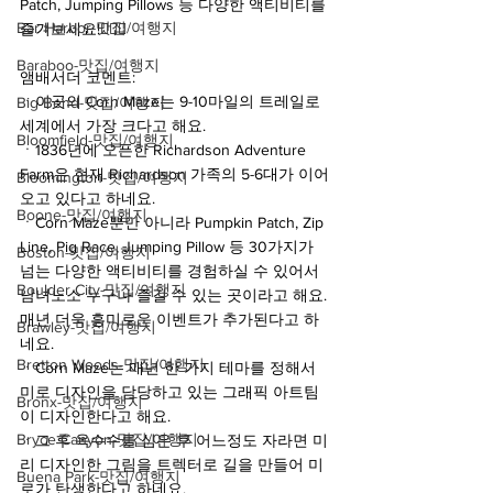
Patch, Jumping Pillows 등 다양한 액티비티를 
Bar Harbor-맛집/여행지
즐겨보세요!👍🏻🎃
Baraboo-맛집/여행지
앰배서더 코멘트:
ㆍ이곳의 Corn Maze는 9-10마일의 트레일로 
Big Bend-맛집/여행지
세계에서 가장 크다고 해요.
Bloomfield-맛집/여행지
ㆍ1836년에 오픈한 Richardson Adventure 
Farm은 현재 Richardson 가족의 5-6대가 이어
Bloomington-맛집/여행지
오고 있다고 하네요.
Boone-맛집/여행지
ㆍCorn Maze뿐만 아니라 Pumpkin Patch, Zip 
Line, Pig Race, Jumping Pillow 등 30가지가 
Boston-맛집/여행지
넘는 다양한 액티비티를 경험하실 수 있어서 
Boulder City-맛집/여행지
남녀노소 누구나 즐길 수 있는 곳이라고 해요. 
매년 더욱 흥미로운 이벤트가 추가된다고 하
Brawley-맛집/여행지
네요.
Bretton Woods-맛집/여행지
ㆍCorn Maze는 매년 한 가지 테마를 정해서 
미로 디자인을 담당하고 있는 그래픽 아트팀
Bronx-맛집/여행지
이 디자인한다고 해요. 
Bryce Canyon-맛집/여행지
ㆍ그 후 옥수수를 심은 후 어느정도 자라면 미
리 디자인한 그림을 트렉터로 길을 만들어 미
Buena Park-맛집/여행지
로가 탄생한다고 하네요. 