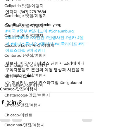
Calipatria-맛집/여행지
연락처: (847) 278-7684
Cambridge-맛집/여행지
Credit: @joze.whoa @miduyang
Campton-맛집/여행지
#미국
#중부
#일리노이
#Schaumburg
Campton-맛집/여행지
#SelfieWRLD
#사진관
#인생사진
#셀카
#셀
피
#셀피스튜디오
#갤러리
#미국라이프
#라
Cascade Locks-맛집/여행지
이프스타일
#미국언니
Centerport-맛집/여행지
제보자: 미국언니 어널스 권영지 크리에이터
Champaign-맛집/여행지
구독자분들도 본인의 여행 영상과 사진을 제
Charleston-맛집/여행지
보해 주세요❤️
👉 미국언니 공식 인스타그램 @migukunni
Charlotte-맛집/여행지
Chicago-맛집/여행지
Chattanooga-맛집/여행지
Chicago-맛집/여행지
Chicago-이벤트
Cincinnati-맛집/여행지