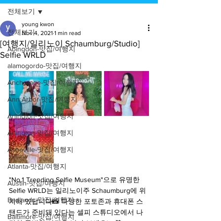
전체보기
young kwon
전체보기
Nov 4, 2021
1 min read
[여행지/일리노이 Schaumburg/Studio]
Abingdon-맛집/여행지
Selfie WRLD
alamogordo-맛집/여행지
Anchorage-맛집/여행지
Ann Arbor-맛집/여행지
Arlington-맛집/여행지
Arlington-맛집/여행지
Asheville-맛집/여행지
Atlanta-맛집/여행지
"No.1 Trending Selfie Museum"으로 유명한 
Austin-맛집/여행지
Selfie WRLD는 일리노이주 Schaumburg에 위
Badlands-맛집/여행지
치해 있답니다📸 다양한 포토존과 휴대폰 스
탠드가 준비돼 있다는 셀피 스튜디오에서 나
Baltimore-맛집/여행지