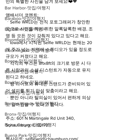
만의 특별한 사진을 남겨 보세요!❤️🧡
Bar Harbor-맛집/여행지
앰배서더 코멘트:
Baraboo-맛집/여행지
ㆍSelfie WRLD는 전직 포토그래퍼가 창안한 
곳으로 사진을 찍기 위한 알록달록한 배경, 조
Big Bend-맛집/여행지
명 등 모든 것이 갖춰져 있다고 있다고 해요.
Bloomfield-맛집/여행지
ㆍIowa에서 시작된 Selfie WRLD는 현재는 20
개 주가 넘는 지역에 스튜디오가 있을 정도로 
Bloomington-맛집/여행지
규모가 커졌다고 해요.
Boone-맛집/여행지
ㆍ각각의 부스는 8ftx8ft의 크기로 방문 시 다
른 사람과의 소셜 디스턴트가 자동으로 유지
Boston-맛집/여행지
된다고 하네요.
Boulder City-맛집/여행지
ㆍ링 라이트와 휴대폰 스탠드가 준비되어 있
어 셀피를 찍기 안성 맞춤이라고 해요.
Brawley-맛집/여행지
ㆍ뿐만 아니라 탈의실이 있어서 편하게 의상
Bretton Woods-맛집/여행지
도 갈아입을 수 있다고 합니다.
Bronx-맛집/여행지
주소: 601 N Martingale Rd Unit 340, 
Bryce Canyon-맛집/여행지
Schaumburg, IL 60173
Buena Park-맛집/여행지
웹사이트: selfiewrldschaumburg.com/